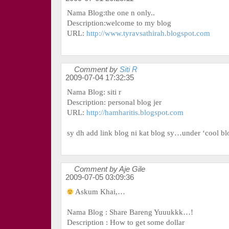
Nama Blog:the one n only..
Description:welcome to my blog
URL:
http://www.tyravsathirah.blogspot.com
Comment by
Siti R
2009-07-04 17:32:35
Nama Blog: siti r
Description: personal blog jer
URL:
http://hamharitis.blogspot.com
sy dh add link blog ni kat blog sy…under ‘cool blo
Comment by Aje Gile
2009-07-05 03:09:36
Askum Khai,…
Nama Blog : Share Bareng Yuuukkk…!
Description : How to get some dollar