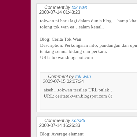
Comment by
tok wan
2009-07-14 01:43:23
tokwan ni baru lagi dalam dunia blog… harap kha
tolong tok wan ea…salam kenal..
Blog: Cerita Tok Wan
Description: Perkongsian info, pandangan dan opi
tentang semua bidang dan perkara.
URL: tokwan.blogspot.com
Comment by
tok wan
2009-07-15 02:07:24
aiseh…tokwan tersilap URL pulak…
URL: ceritatokwan.blogspot.com 8)
Comment by
scts86
2009-07-14 16:26:33
Blog: Averege element