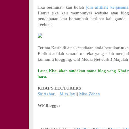
Jika berminat, kau boleh
join affiliate kerjasa
Hanya jika kau mempunyai website atau blo
pendapatan kau bertambah berlipat kali ganda
Teehee!
Terima Kasih di atas kesudiaan anda bertukar-tukar
Berikut adalah senarai mereka yang telah menjad
komuniti blogging, Oh! Media Network!! Majulah
Later, Khai akan tandakan mana blog yang Khai
baca.
KHAI’S LECTURERS
Sir Azhari
||
Miss Jay
||
Miss Zehan
WP Blogger