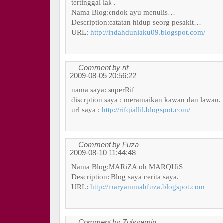
tertinggal lak .
Nama Blog:endok ayu menulis…
Description:catatan hidup seorg pesakit…
URL:
http://indahduniaku09.blogspot.com/
Comment by rif
2009-08-05 20:56:22
nama saya: superRif
discrption saya : meramaikan kawan dan lawan.
url saya :
http://rifqiallil.blogspot.com/
Comment by Fuza
2009-08-10 11:44:48
Nama Blog:MARiZA oh MARQUiS
Description: Blog saya cerita saya.
URL:
http://maryammahfuza.blogspot.com
Comment by Zulsyamin