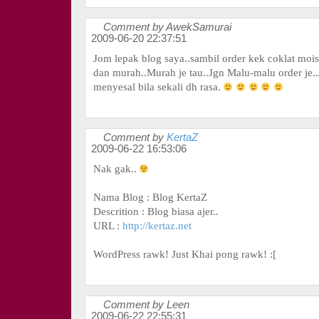
Comment by AwekSamurai
2009-06-20 22:37:51
Jom lepak blog saya..sambil order kek coklat mois
dan murah..Murah je tau..Jgn Malu-malu order je.
menyesal bila sekali dh rasa.
Comment by
KertaZ
2009-06-22 16:53:06
Nak gak..
Nama Blog : Blog KertaZ
Descrition : Blog biasa ajer..
URL :
http://kertaz.net
WordPress rawk! Just Khai pong rawk! :[
Comment by Leen
2009-06-22 22:55:31