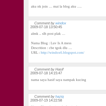
aku nk join … mai la blog aku ….
Comment by
windox
2009-07-18 13:50:45
almk .. slh post plak …
Nama Blog : Luv Is A mess
Descrition : cbe tgok dlu …
URL :
http://windox6.blogspot.com/
Comment by Hasif
2009-07-18 14:15:47
nama saya hasif saya nampak kucing
Comment by
haziq
2009-07-19 14:22:58