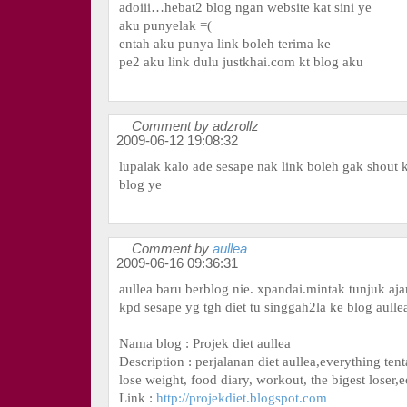
adoiii…hebat2 blog ngan website kat sini ye
aku punyelak =(
entah aku punya link boleh terima ke
pe2 aku link dulu justkhai.com kt blog aku
Comment by adzrollz
2009-06-12 19:08:32
lupalak kalo ade sesape nak link boleh gak shout 
blog ye
Comment by
aullea
2009-06-16 09:36:31
aullea baru berblog nie. xpandai.mintak tunjuk ajar
kpd sesape yg tgh diet tu singgah2la ke blog aullea
Nama blog : Projek diet aullea
Description : perjalanan diet aullea,everything tent
lose weight, food diary, workout, the bigest loser,e
Link :
http://projekdiet.blogspot.com