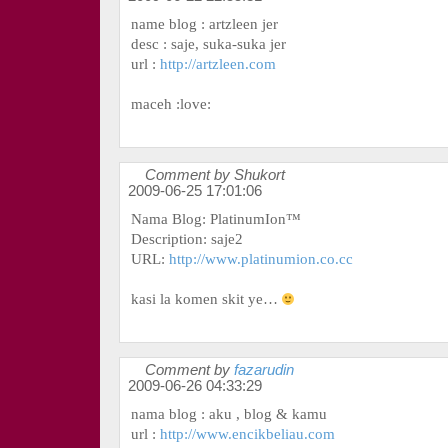
name blog : artzleen jer
desc : saje, suka-suka jer
url :
http://artzleen.com
maceh :love:
Comment by Shukort
2009-06-25 17:01:06
Nama Blog: PlatinumIon™
Description: saje2
URL:
http://www.platinumion.co.cc
kasi la komen skit ye…
Comment by
fazarudin
2009-06-26 04:33:29
nama blog : aku , blog & kamu
url :
http://www.encikbeliau.com