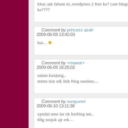
khai..tak faham ni..wordpress 2 free ke? cam blog
ke????
Comment by
princess azah
2009-06-09 13:42:03
hai…
Comment by
+mawar+
2009-06-09 16:25:02
salam kunjung..
minta izin utk link blog saudara…
Comment by
nurayunni
2009-06-10 13:11:38
xpndai mne lar nk berblog nie..
t0lg tunjuk ajr erk…