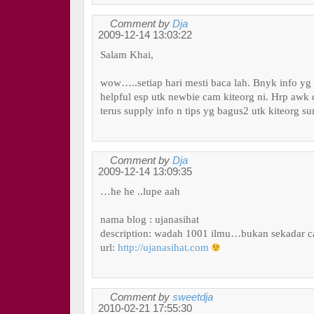
Comment by
Dja
2009-12-14 13:03:22
Salam Khai,
wow…..setiap hari mesti baca lah. Bnyk info yg
helpful esp utk newbie cam kiteorg ni. Hrp awk 
terus supply info n tips yg bagus2 utk kiteorg 
Comment by
Dja
2009-12-14 13:09:35
…he he ..lupe aah
nama blog : ujanasihat
description: wadah 1001 ilmu…bukan sekadar c
url:
http://ujanasihat.com
Comment by
sweetdja
2010-02-21 17:55:30