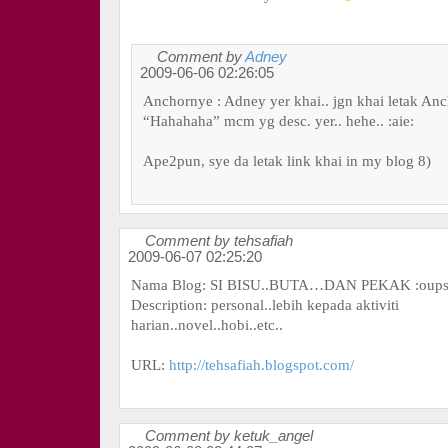
Comment by
Adney
2009-06-06 02:26:05
Anchornye : Adney yer khai.. jgn khai letak Anc
“Hahahaha” mcm yg desc. yer.. hehe.. :aie:
Ape2pun, sye da letak link khai in my blog 8)
Comment by tehsafiah
2009-06-07 02:25:20
Nama Blog: SI BISU..BUTA…DAN PEKAK :oups:
Description: personal..lebih kepada aktiviti
harian..novel..hobi..etc..
URL:
http://tehsafiah.blogspot.com/
Comment by ketuk_angel