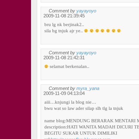
Comment by
yayayoyo
2009-11-08 21:39:45
bru lg nk berjinak2..
sila bg tnjuk ajr ye..
Comment by
yayayoyo
2009-11-08 21:42:31
selamat berkenalan..
Comment by
myra_yana
2009-11-09 04:13:04
aiii…knjungi la blog nie…
bwu wat so law ader silap slh tlg la tnjuk
name blog:MENDUNG BERARAK MENTARI 
description:HATI WANITA MADAH DICURI T
BEGITU SUKAR UNTUK DIMILIKI