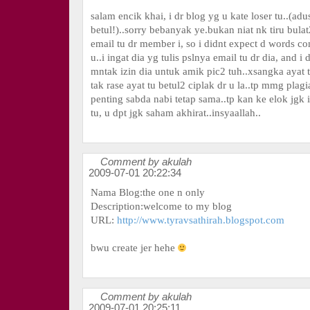
salam encik khai, i dr blog yg u kate loser tu..(adu
betul!)..sorry bebanyak ye.bukan niat nk tiru bulat
email tu dr member i, so i didnt expect d words c
u..i ingat dia yg tulis pslnya email tu dr dia, and i
mntak izin dia untuk amik pic2 tuh..xsangka ayat tu
tak rase ayat tu betul2 ciplak dr u la..tp mmg plagia
penting sabda nabi tetap sama..tp kan ke elok jgk
tu, u dpt jgk saham akhirat..insyaallah..
Comment by akulah
2009-07-01 20:22:34
Nama Blog:the one n only
Description:welcome to my blog
URL:
http://www.tyravsathirah.blogspot.com
bwu create jer hehe
Comment by akulah
2009-07-01 20:25:11