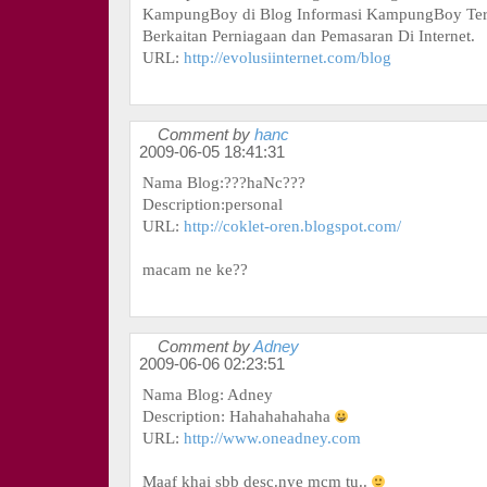
KampungBoy di Blog Informasi KampungBoy Te
Berkaitan Perniagaan dan Pemasaran Di Internet.
URL:
http://evolusiinternet.com/blog
Comment by
hanc
2009-06-05 18:41:31
Nama Blog:???haNc???
Description:personal
URL:
http://coklet-oren.blogspot.com/
macam ne ke??
Comment by
Adney
2009-06-06 02:23:51
Nama Blog: Adney
Description: Hahahahahaha
URL:
http://www.oneadney.com
Maaf khai sbb desc.nye mcm tu..