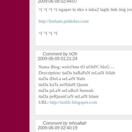
2009-06-08 02:44:07
=( =( =( =( ngaper la nko x tuka2 lagik link inig ye
http://hisham.pride4us.com
=( =( =( =(
Comment by nOh
2009-06-09 01:21:24
Nama Blog: welcOme tO nOhFC bloG…
Description: tiaDa haRaPaN seLaiN Allah
tiaDa iDoLa seLaiN Nabi
tiaDa kaTa seiNdaH Quran
tiaDa jaLaN seLuRuS Sunnah
tiaDa peRjuanGaN seLaiN Islam
URL:
http://nohfc.blogspot.com
Comment by tehsafiah
2009-06-09 02:40:19