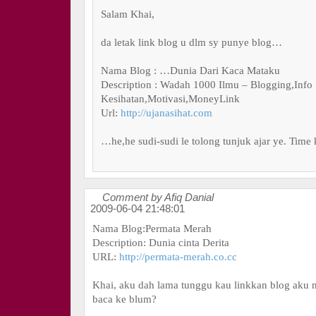
Salam Khai,
da letak link blog u dlm sy punye blog…
Nama Blog : …Dunia Dari Kaca Mataku
Description : Wadah 1000 Ilmu – Blogging,Info
Kesihatan,Motivasi,MoneyLink
Url:
http://ujanasihat.com
…he,he sudi-sudi le tolong tunjuk ajar ye. Time
Comment by Afiq Danial
2009-06-04 21:48:01
Nama Blog:Permata Merah
Description: Dunia cinta Derita
URL:
http://permata-merah.co.cc
Khai, aku dah lama tunggu kau linkkan blog aku 
baca ke blum?