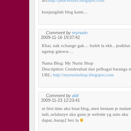
url:
http://peaceofluv.blogspot.com
kunjungilah blog kami…
Comment by
mynurin
2009-11-16 19:37:42
Khai, nak xchange gak… buleh la ekk.. justkhai
ngetop giteww…
Nama Blog: My Nurin Shop
Description: Cenderahati dan pelbagai baranga 
URL:
http://mynurinshop.blogspot.com
Comment by
abil
2009-11-23 12:23:41
ni first time aku buat blog..men hentam je mala
tadi..selalunye aku gune je website yg auto aku
dapat..harap2 bez la