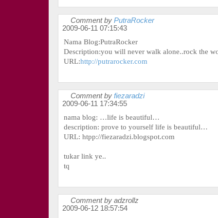
Comment by
PutraRocker
2009-06-11 07:15:43
Nama Blog:PutraRocker
Description:you will never walk alone..rock the w
URL:
http://putrarocker.com
Comment by
fiezaradzi
2009-06-11 17:34:55
nama blog: …life is beautiful…
description: prove to yourself life is beautiful…
URL: htpp://fiezaradzi.blogspot.com
tukar link ye..
tq
Comment by adzrollz
2009-06-12 18:57:54