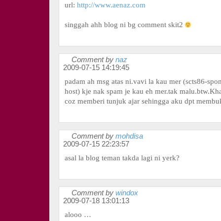
url:
http://www.aenaz.com
singgah ahh blog ni bg comment skit2
Comment by
naz
2009-07-15 14:19:45
padam ah msg atas ni.vavi la kau mer (scts86-spon
host) kje nak spam je kau eh mer.tak malu.btw.Kha
coz memberi tunjuk ajar sehingga aku dpt membu
Comment by
mohdisa
2009-07-15 22:23:57
asal la blog teman takda lagi ni yerk?
Comment by
windox
2009-07-18 13:01:13
alooo …