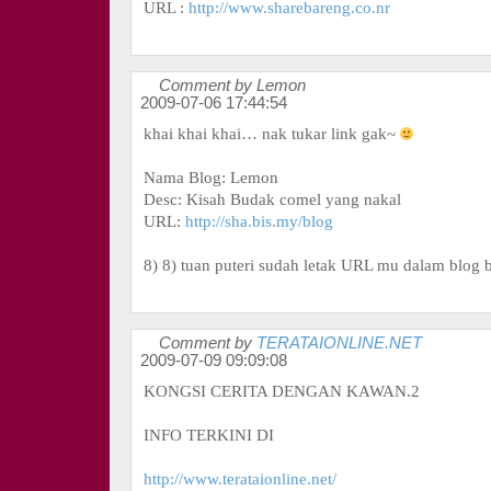
URL :
http://www.sharebareng.co.nr
Comment by Lemon
2009-07-06 17:44:54
khai khai khai… nak tukar link gak~
Nama Blog: Lemon
Desc: Kisah Budak comel yang nakal
URL:
http://sha.bis.my/blog
8) 8) tuan puteri sudah letak URL mu dalam blog 
Comment by
TERATAIONLINE.NET
2009-07-09 09:09:08
KONGSI CERITA DENGAN KAWAN.2
INFO TERKINI DI
http://www.terataionline.net/