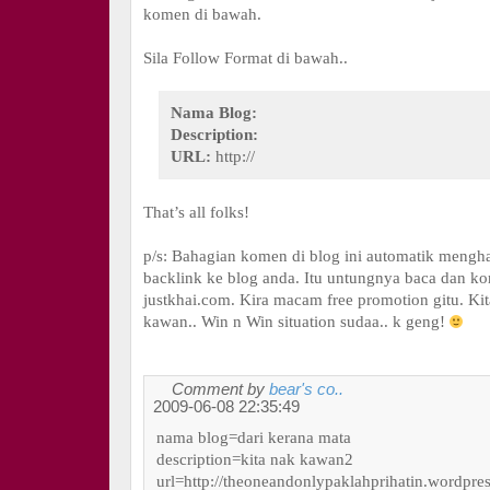
komen di bawah.
Sila Follow Format di bawah..
Nama Blog:
Description:
URL:
http://
That’s all folks!
p/s: Bahagian komen di blog ini automatik mengh
backlink ke blog anda. Itu untungnya baca dan k
justkhai.com. Kira macam free promotion gitu. Ki
kawan.. Win n Win situation sudaa.. k geng!
Comment by
bear's co..
2009-06-08 22:35:49
nama blog=dari kerana mata
description=kita nak kawan2
url=http://theoneandonlypaklahprihatin.wordpre