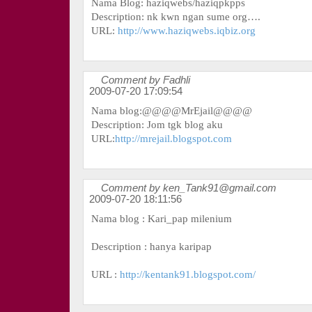
Nama Blog: haziqwebs/haziqpkpps
Description: nk kwn ngan sume org….
URL:
http://www.haziqwebs.iqbiz.org
Comment by Fadhli
2009-07-20 17:09:54
Nama blog:@@@@MrEjail@@@@
Description: Jom tgk blog aku
URL:
http://mrejail.blogspot.com
Comment by ken_Tank91@gmail.com
2009-07-20 18:11:56
Nama blog : Kari_pap milenium
Description : hanya karipap
URL :
http://kentank91.blogspot.com/