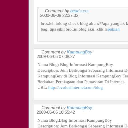
Comment by
bear's co..
2009-06-08 22:37:32
bro..leh tolong check blog aku x??apa yangtak 
bagi tips sikit bro..ni blog aku..klik la
paklah
Comment by
KampungBoy
2009-06-05 07:08:27
Nama Blog: Blog Informasi KampungBoy
Description: Jom Berkongsi Sebarang Informasi 
KampungBoy di Blog Informasi KampungBoy Te
Berkaitan Perniagaan dan Pemasaran Di Internet.
URL:
http://evolusiinternet.com/blog
Comment by
KampungBoy
2009-06-05 10:55:42
Nama Blog:Blog Informasi KampungBoy
Description: Jom Berkongsi Sebarang Informasi 