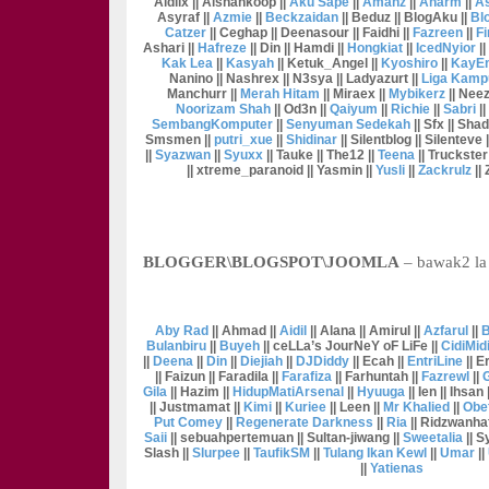
Aidilx || Aishahkoop ||
Aku Sape
||
Amanz
||
Anarm
||
As
Asyraf ||
Azmie
||
Beckzaidan
|| Beduz || BlogAku ||
Bl
Catzer
|| Ceghap || Deenasour || Faidhi ||
Fazreen
||
Fi
Ashari ||
Hafreze
|| Din || Hamdi ||
Hongkiat
||
IcedNyior
||
Kak Lea
||
Kasyah
|| Ketuk_Angel ||
Kyoshiro
||
KayE
Nanino || Nashrex || N3sya || Ladyazurt ||
Liga Kamp
Manchurr ||
Merah Hitam
|| Miraex ||
Mybikerz
|| Neez
Noorizam Shah
|| Od3n ||
Qaiyum
||
Richie
||
Sabri
||
SembangKomputer
||
Senyuman Sedekah
|| Sfx || Sha
Smsmen ||
putri_xue
||
Shidinar
|| Silentblog || Silenteve
||
Syazwan
||
Syuxx
|| Tauke || The12 ||
Teena
|| Truckster 
|| xtreme_paranoid || Yasmin ||
Yusli
||
Zackrulz
|| 
BLOGGER\BLOGSPOT\JOOMLA
– bawak2 la
Aby Rad
|| Ahmad ||
Aidil
|| Alana || Amirul ||
Azfarul
||
B
Bulanbiru
||
Buyeh
|| ceLLa’s JourNeY oF LiFe ||
CidiMid
||
Deena
||
Din
||
Diejiah
||
DJDiddy
|| Ecah ||
EntriLine
|| E
|| Faizun || Faradila ||
Farafiza
|| Farhuntah ||
Fazrewl
||
Gila
|| Hazim ||
HidupMatiArsenal
||
Hyuuga
|| Ien || Ihsan
|| Justmamat ||
Kimi
||
Kuriee
|| Leen ||
Mr Khalied
||
Obe
Put Comey
||
Regenerate Darkness
||
Ria
|| Ridzwanhaf
Saii
|| sebuahpertemuan || Sultan-jiwang ||
Sweetalia
|| Sy
Slash ||
Slurpee
||
TaufikSM
||
Tulang Ikan Kewl
||
Umar
||
||
Yatienas