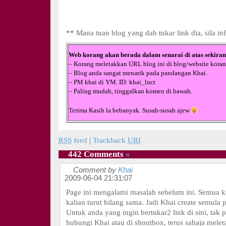
** Mana tuan blog yang dah tukar link dia, sila i
Web korang akan berada dalam senarai di atas sekiran
– Korang meletakkan URL blog ini di blog/website koran
– Blog anda sangat menarik pada pandangan Khai.
– PM khai di YM. ID: khai_luct
– Paling mudah, tinggalkan komen di bawah.
Terima Kasih la bebanyak. Susah-susah ajew
RSS
feed
|
Trackback
URI
442 Comments
»
Comment by
Khai
2009-06-04 21:31:07
Page ini mengalami masalah sebelum ini. Semua 
kalian turut hilang sama. Jadi Khai create semula p
Untuk anda yang ingin bertukar2 link di sini, tak p
hubungi Khai atau di shoutbox, terus sahaja mele