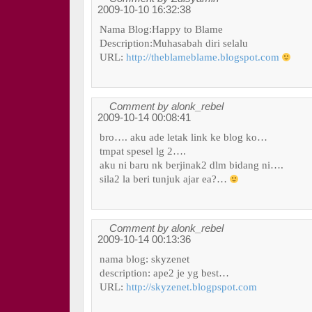
2009-10-10 16:32:38
Nama Blog:Happy to Blame
Description:Muhasabah diri selalu
URL:
http://theblameblame.blogspot.com
Comment by alonk_rebel
2009-10-14 00:08:41
bro…. aku ade letak link ke blog ko…
tmpat spesel lg 2….
aku ni baru nk berjinak2 dlm bidang ni….
sila2 la beri tunjuk ajar ea?…
Comment by alonk_rebel
2009-10-14 00:13:36
nama blog: skyzenet
description: ape2 je yg best…
URL:
http://skyzenet.blogpspot.com