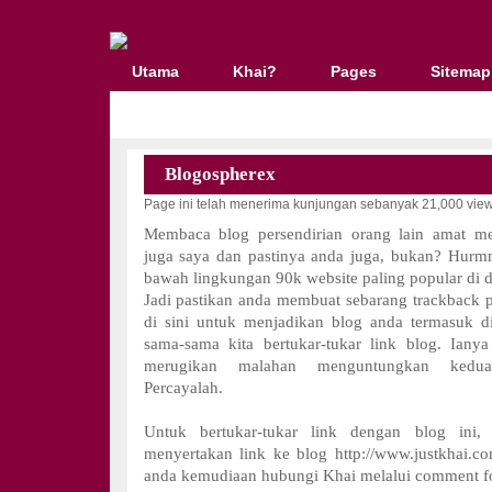
Utama
Khai?
Pages
Sitemap
Blogospherex
Page ini telah menerima kunjungan sebanyak 21,000 vie
Membaca blog persendirian orang lain amat m
juga saya dan pastinya anda juga, bukan? Hurmm
bawah lingkungan 90k website paling popular di d
Jadi pastikan anda membuat sebarang trackback
di sini untuk menjadikan blog anda termasuk d
sama-sama kita bertukar-tukar link blog. Iany
merugikan malahan menguntungkan kedua
Percayalah.
Untuk bertukar-tukar link dengan blog ini, 
menyertakan link ke blog http://www.justkhai.c
anda kemudiaan hubungi Khai melalui comment f