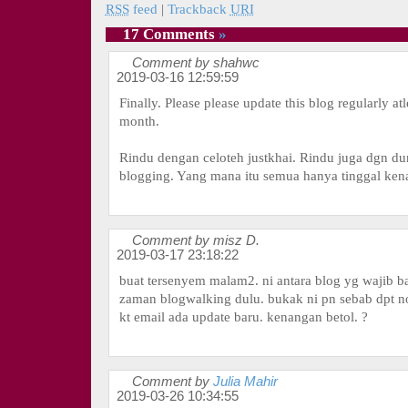
RSS
feed
|
Trackback
URI
17 Comments
»
Comment by shahwc
2019-03-16 12:59:59
Finally. Please please update this blog regularly at
month.
Rindu dengan celoteh justkhai. Rindu juga dgn du
blogging. Yang mana itu semua hanya tinggal ken
Comment by misz D.
2019-03-17 23:18:22
buat tersenyem malam2. ni antara blog yg wajib b
zaman blogwalking dulu. bukak ni pn sebab dpt no
kt email ada update baru. kenangan betol. ?
Comment by
Julia Mahir
2019-03-26 10:34:55