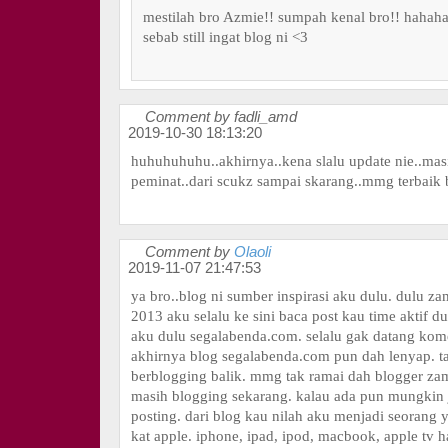
mestilah bro Azmie!! sumpah kenal bro!! hahaha
sebab still ingat blog ni <3
Comment by fadli_amd
2019-10-30 18:13:20
huhuhuhuhu..akhirnya..kena slalu update nie..mas
peminat..dari scukz sampai skarang..mmg terbaik 
Comment by
Olaoli
2019-11-07 21:47:53
ya bro..blog ni sumber inspirasi aku dulu. dulu z
2013 aku selalu ke sini baca post kau time aktif du
aku dulu segalabenda.com. selalu gak datang kome
akhirnya blog segalabenda.com pun dah lenyap. t
berblogging balik. mmg tak ramai dah blogger za
masih blogging sekarang. kalau ada pun mungkin 
posting. dari blog kau nilah aku menjadi seorang y
kat apple. iphone, ipad, ipod, macbook, apple tv 