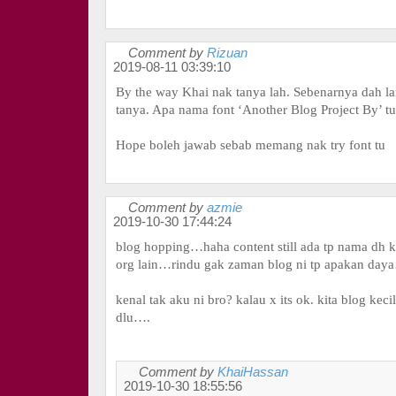
Comment by
Rizuan
2019-08-11 03:39:10
By the way Khai nak tanya lah. Sebenarnya dah l
tanya. Apa nama font ‘Another Blog Project By’ tu
Hope boleh jawab sebab memang nak try font tu
Comment by
azmie
2019-10-30 17:44:24
blog hopping…haha content still ada tp nama dh 
org lain…rindu gak zaman blog ni tp apakan day
kenal tak aku ni bro? kalau x its ok. kita blog kecil
dlu….
Comment by
KhaiHassan
2019-10-30 18:55:56