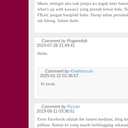
Mann, teringin aku nak jumpa ko jugak later futur
what’s up with kawan2 yang pernah kenal dulu. N
FB,etc jangan haraplah haha. Harap talian persaha
tak hilang. Salam dude.
Comment by Rogerinfub
2019-07-28 21:49:41
Hello.
Comment by
KhaiHassan
2025-01-22 01:36:57
hi awak.
Comment by
Rizuan
2019-08-11 03:36:51
Even Facebook adalah the fastest medium, blog te
pilihan. Ramai ke yang masih berblogging sekaran