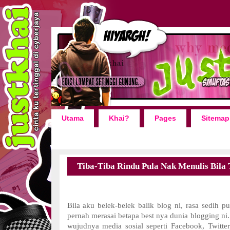
Utama
Khai?
Pages
Sitemap
Tiba-Tiba Rindu Pula Nak Menulis Bila 
Bila aku belek-belek balik blog ni, rasa sedih p
pernah merasai betapa best nya dunia blogging n
wujudnya media sosial seperti Facebook, Twitte