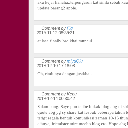
aku kejar hahaha..terpengaruh kat sinila sebab kau
update barang2 apple.
Comment by
Fiq
2019-11-12 08:39:31
at last. finally bro khai muncul.
Comment by
miyuQiu
2019-12-10 17:18:08
Oh, rindunya dengan justkhai.
Comment by Kenu
2019-12-14 00:30:42
Salam bang. Saye pon tetibe bukak blog abg ni sb
quote abg yg sy share kat fesbuk beberapa tahun l
terigt segala bentuk komunikasi zaman 10-15 thun
cthnye, friendster mirc meebo blog etc. Hope abg 