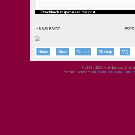
Trackback responses to this post
«
BAJU RAYA?
MOTOR
Home
About
Contact
Sitemap
FAQ
© 1988 - 2030 Khai Hassan. All righ
From the Creator of
Oh! Media
,
Oh! Tidak
,
Oh! G