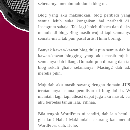
sebenarnya membunuh dunia blog ni.
Blog yang aku maksudkan, blog peribadi yang
semua lebih suka kongsikan hal peribadi d
Instagram sahaja. Tak lagi boleh dibaca dan diaks
menulis di blog. Blog masih wujud tapi semuanya 
semata-mata tak pun pasal artis. Hmm boring.
Banyak kawan-kawan blog dulu pun semua dah l
kawan-kawan blogging yang aku masih rujuk t
semuanya dah hilang. Domain pun diorang dah ta
blog sekali ghaib selamanya. Masing2 dah ad
mereka pilih.
Mujurlah aku masih sayang dengan domain
JU
terutamanya semua penulisan di blog ini la. 
maintain lagi, tapi atleast dapat juga aku masuk b
aku berbelas tahun lalu. Yihhaa.
Bila tengok WordPress ni sendiri, dah lain betul
gila kot! Haha! Maklumlah sekarang kau menuli
WordPress dah. Hehe.