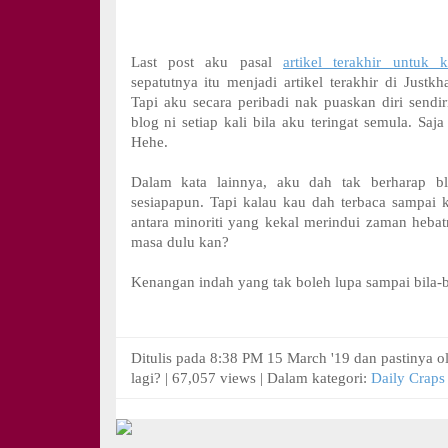
Last post aku pasal
artikel terakhir untuk 
sepatutnya itu menjadi artikel terakhir di Justkha
Tapi aku secara peribadi nak puaskan diri sendir
blog ni setiap kali bila aku teringat semula. Saja
Hehe.
Dalam kata lainnya, aku dah tak berharap bl
sesiapapun. Tapi kalau kau dah terbaca sampai k
antara minoriti yang kekal merindui zaman hebat
masa dulu kan?
Kenangan indah yang tak boleh lupa sampai bila-b
Ditulis pada 8:38 PM 15 March '19 dan pastinya o
lagi? | 67,057 views | Dalam kategori:
Daily Craps