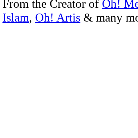
From the Creator of
Oh! Me
Islam
,
Oh! Artis
&
many m