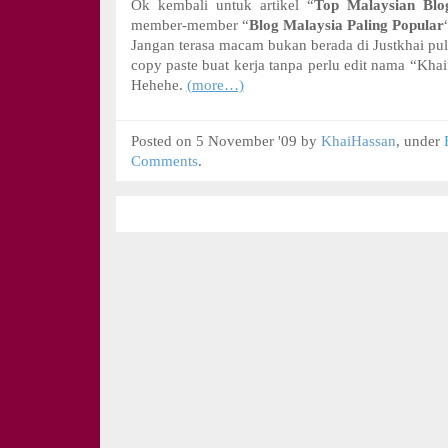
Ok kembali untuk artikel “
Top Malaysian Blo
member-member “
Blog Malaysia Paling Popular
Jangan terasa macam bukan berada di Justkhai pul
copy paste buat kerja tanpa perlu edit nama “Kha
Hehehe.
(more…)
Posted on 5 November '09 by
KhaiHassan
, under
Comments
.