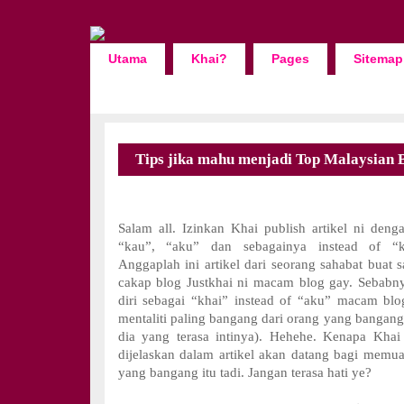
Utama
Khai?
Pages
Sitemap
Tips jika mahu menjadi Top Malaysian 
Salam all. Izinkan Khai publish artikel ni de
“kau”, “aku” dan sebagainya instead of “k
Anggaplah ini artikel dari seorang sahabat buat 
cakap blog Justkhai ni macam blog gay. Sebabn
diri sebagai “khai” instead of “aku” macam bl
mentaliti paling bangang dari orang yang bangang
dia yang terasa intinya). Hehehe. Kenapa Khai
dijelaskan dalam artikel akan datang bagi memua
yang bangang itu tadi. Jangan terasa hati ye?