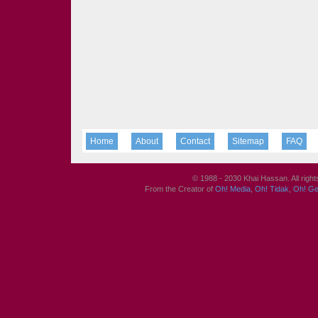
Home
About
Contact
Sitemap
FAQ
© 1988 - 2030 Khai Hassan. All righ
From the Creator of
Oh! Media
,
Oh! Tidak
,
Oh! G