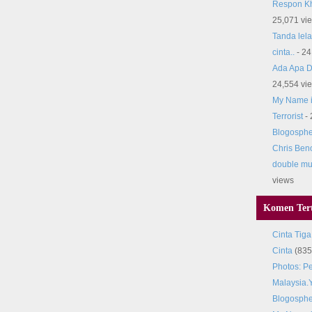
Respon Kh
25,071 vi
Tanda lela
cinta..
- 24
Ada Apa D
24,554 vi
My Name i
Terrorist
- 
Blogosphe
Chris Beno
double mu
views
Komen Tert
Cinta Tiga
Cinta
(835
Photos: Pe
Malaysia.
Blogosphe