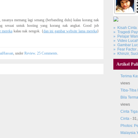
a, rasanya memang lagi senang (berbanding dulu) kalau korang nak
ng sesuai untuk hosting yang korang nak angkat. Good job
» Kisah Cinta
e mereka
kalau nak nengok. {
dan ini gambar website lama mereka
}
» Tragedi Pay
» Pelajar Wan
» Video Lucah
» Gambar Luca
» Fear Factor 
aiHassan
, under
Review
.
25 Comments
.
» Khinzir, Suc
Artikel Pal
Terima Kas
views
Tiba-Tiba
Bila Terma
views
Cinta Tiga
Cinta
- 31
Photos: Pe
Malaysia.