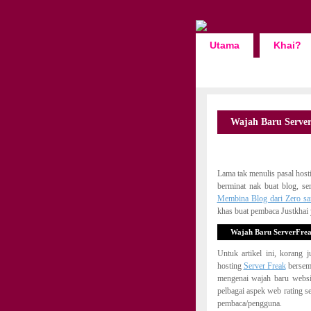
Utama
Khai?
Wajah Baru Serve
Lama tak menulis pasal host
berminat nak buat blog, se
Membina Blog dari Zero sa
khas buat pembaca Justkhai 
Wajah Baru ServerFrea
Untuk artikel ini, korang 
hosting
Server Freak
bersemp
mengenai wajah baru websi
pelbagai aspek web rating s
pembaca/pengguna.