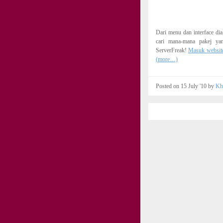
Dari menu dan interface di
cari mana-mana pakej ya
ServerFreak!
Masuk websit
(more…)
Posted on 15 July '10 by
Kh