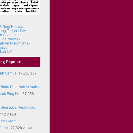
 3 Segi Hazwan
ung Terjun LIMA.
ita Gaduh.
 Ida Nerina?
h Anak Pontianak.
Jepun.
ikah Ia?
ing Popular
ih Semua :'(
- 136,937
 Rindu Pula Nak Menulis
suk Blog Ni.
- 67,056
 Segi a.k.a Perangkap
,442 views
sta Gay di
Yeah!
- 27,828 views