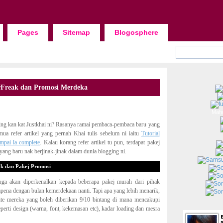
Pages
Sitemap
Blogosphere
rFreak dan Promosi Merdeka
Mah
ing kan kat Justkhai ni? Rasanya ramai pembaca-pembaca baru yang
mua refer artikel yang pernah Khai tulis sebelum ni iaitu
Tutorial
mpai la complete
. Kalau korang refer artikel tu pun, terdapat pakej
yang baru nak berjinak-jinak dalam dunia blogging ni.
k dan Pakej Promosi
juga akan diperkenalkan kepada beberapa pakej murah dari pihak
ena dengan bulan kemerdekaan nanti. Tapi apa yang lebih menarik,
te mereka yang boleh diberikan 9/10 bintang di mana mencakupi
eperti design (warna, font, kekemasan etc), kadar loading dan mesra