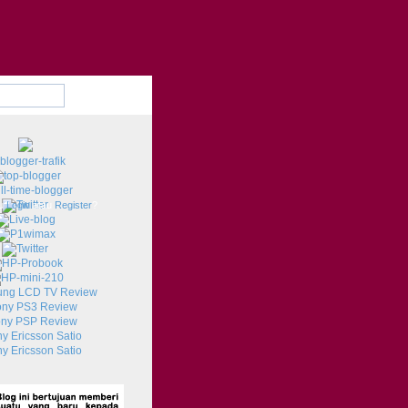
u
Login
atau
Register
?