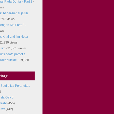
ai Pada Dunia – Part 2
-
ews
ki benar-benar jatuh
,597 views
engan Kia Forte?
-
ews
s Khai and I’m Not a
21,830 views
rex
- 21,001 views
it’s death part of a
rder-suicide
- 19,338
inggi
 Segi a.k.a Perangkap
)
sta Gay di
Yeah!
(455)
rex
(442)