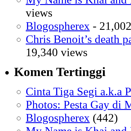
views
Blogospherex
- 21,002
Chris Benoit’s death p
19,340 views
Komen Tertinggi
Cinta Tiga Segi a.k.a 
Photos: Pesta Gay di 
Blogospherex
(442)
My Name is Khai and I