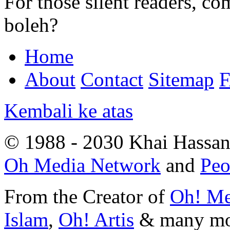
For those silent readers, co
boleh?
Home
About
Contact
Sitemap
Kembali ke atas
© 1988 - 2030 Khai Hassan.
Oh Media Network
and
Peo
From the Creator of
Oh! Me
Islam
,
Oh! Artis
&
many m