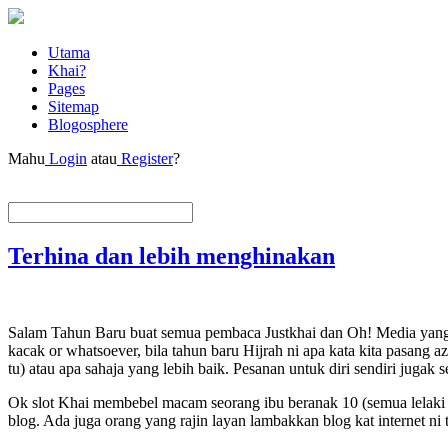
Utama
Khai?
Pages
Sitemap
Blogosphere
Mahu
Login
atau
Register
?
Terhina dan lebih menghinakan
Salam Tahun Baru buat semua pembaca Justkhai dan Oh! Media yang be
kacak or whatsoever, bila tahun baru Hijrah ni apa kata kita pasang a
tu) atau apa sahaja yang lebih baik. Pesanan untuk diri sendiri jugak 
Ok slot Khai membebel macam seorang ibu beranak 10 (semua lelaki pul
blog. Ada juga orang yang rajin layan lambakkan blog kat internet ni 