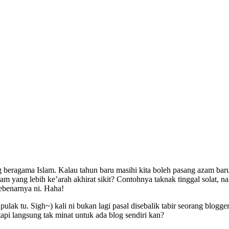
ragama Islam. Kalau tahun baru masihi kita boleh pasang azam baru se
zam yang lebih ke’arah akhirat sikit? Contohnya taknak tinggal solat, 
sebenarnya ni. Haha!
ak tu. Sigh~) kali ni bukan lagi pasal disebalik tabir seorang blogge
tapi langsung tak minat untuk ada blog sendiri kan?