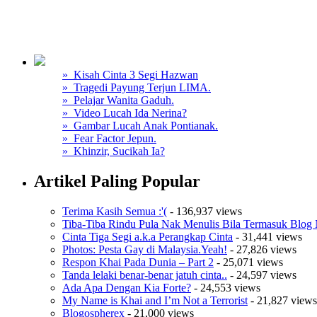
» Kisah Cinta 3 Segi Hazwan
» Tragedi Payung Terjun LIMA.
» Pelajar Wanita Gaduh.
» Video Lucah Ida Nerina?
» Gambar Lucah Anak Pontianak.
» Fear Factor Jepun.
» Khinzir, Sucikah Ia?
Artikel Paling Popular
Terima Kasih Semua :'(
- 136,937 views
Tiba-Tiba Rindu Pula Nak Menulis Bila Termasuk Blog 
Cinta Tiga Segi a.k.a Perangkap Cinta
- 31,441 views
Photos: Pesta Gay di Malaysia.Yeah!
- 27,826 views
Respon Khai Pada Dunia – Part 2
- 25,071 views
Tanda lelaki benar-benar jatuh cinta..
- 24,597 views
Ada Apa Dengan Kia Forte?
- 24,553 views
My Name is Khai and I’m Not a Terrorist
- 21,827 views
Blogospherex
- 21,000 views