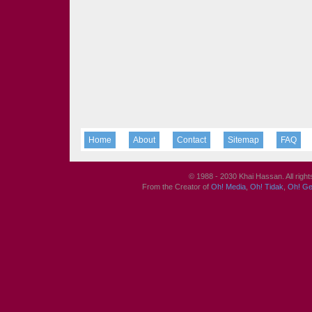
Home
About
Contact
Sitemap
FAQ
© 1988 - 2030 Khai Hassan. All righ
From the Creator of
Oh! Media
,
Oh! Tidak
,
Oh! G