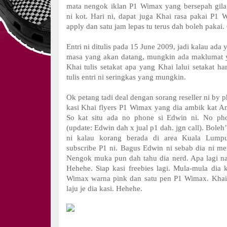
mata nengok iklan P1 Wimax yang bersepah gila
ni kot. Hari ni, dapat juga Khai rasa pakai P1 W
apply dan satu jam lepas tu terus dah boleh pakai.
Entri ni ditulis pada 15 June 2009, jadi kalau ada 
masa yang akan datang, mungkin ada maklumat 
Khai tulis setakat apa yang Khai lalui setakat ha
tulis entri ni seringkas yang mungkin.
Ok petang tadi deal dengan sorang reseller ni by
kasi Khai flyers P1 Wimax yang dia ambik kat 
So kat situ ada no phone si Edwin ni. No ph
(update: Edwin dah x jual p1 dah. jgn call). Boleh
ni kalau korang berada di area Kuala Lump
subscribe P1 ni. Bagus Edwin ni sebab dia ni m
Nengok muka pun dah tahu dia nerd. Apa lagi n
Hehehe. Siap kasi freebies lagi. Mula-mula dia 
Wimax warna pink dan satu pen P1 Wimax. Khai 
laju je dia kasi. Hehehe.