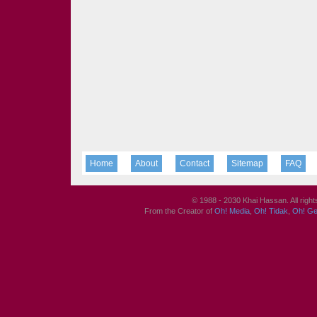
Home
About
Contact
Sitemap
FAQ
© 1988 - 2030 Khai Hassan. All righ
From the Creator of
Oh! Media
,
Oh! Tidak
,
Oh! G