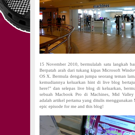
15 November 2010, bermulalah satu langkah ba
Berpatah arah dari tukang kipas Microsoft Win
OS X. Bermula dengan jumpa seorang teman lama
kemudiannya keluarkan hint di live blog bertaj
here!” dan selepas live blog di keluarkan, bermu
sebuah Macbook Pro di Machines, Mid Valley
adalah artikel pertama yang ditulis menggunakan
epic episode for me and this blog!