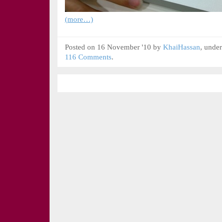
(more…)
Posted on 16 November '10 by
KhaiHassan
, unde
116 Comments
.