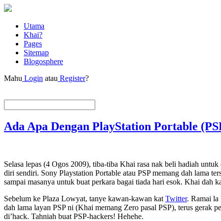
Utama
Khai?
Pages
Sitemap
Blogosphere
Mahu
Login
atau
Register
?
Ada Apa Dengan PlayStation Portable (PS
Selasa lepas (4 Ogos 2009), tiba-tiba Khai rasa nak beli hadiah untu
diri sendiri. Sony Playstation Portable atau PSP memang dah lama te
sampai masanya untuk buat perkara bagai tiada hari esok. Khai dah k
Sebelum ke Plaza Lowyat, tanye kawan-kawan kat
Twitter
. Ramai la
dah lama layan PSP ni (Khai memang Zero pasal PSP), terus gerak 
di’hack. Tahniah buat PSP-hackers! Hehehe.