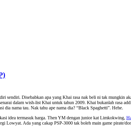
P)
k diri sendiri. Disebabkan apa yang Khai rasa nak beli ni tak mungkin a
rsenarai dalam wish-list Khai untuk tahun 2009. Khai bukanlah rasa ad
asi dia nama tau. Nak tahu ape nama dia? “Black Spaghetti”. Hehe.
 kasi idea termasuk harga. Then YM dengan junior kat Limkokwing,
H
pergi Lowyat. Ada yang cakap PSP-3000 tak boleh main game pirate/do