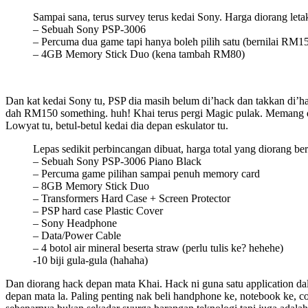
Sampai sana, terus survey terus kedai Sony. Harga diorang let
– Sebuah Sony PSP-3006
– Percuma dua game tapi hanya boleh pilih satu (bernilai RM1
– 4GB Memory Stick Duo (kena tambah RM80)
Dan kat kedai Sony tu, PSP dia masih belum di’hack dan takkan di’ha
dah RM150 something. huh! Khai terus pergi Magic pulak. Memang di
Lowyat tu, betul-betul kedai dia depan eskulator tu.
Lepas sedikit perbincangan dibuat, harga total yang diorang b
– Sebuah Sony PSP-3006 Piano Black
– Percuma game pilihan sampai penuh memory card
– 8GB Memory Stick Duo
– Transformers Hard Case + Screen Protector
– PSP hard case Plastic Cover
– Sony Headphone
– Data/Power Cable
– 4 botol air mineral beserta straw (perlu tulis ke? hehehe)
-10 biji gula-gula (hahaha)
Dan diorang hack depan mata Khai. Hack ni guna satu application dala
depan mata la. Paling penting nak beli handphone ke, notebook ke, 