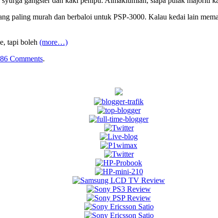
 syurga gangster dan kaki penipu. Almaklumlah, siapa pulak majoriti k
ang paling murah dan berbaloi untuk PSP-3000. Kalau kedai lain mema
e, tapi boleh
(more…)
86 Comments
.