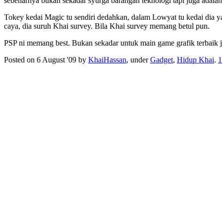
sebenarnya bukan sekadar syurga barangan teknologi tapi juga adalah
Tokey kedai Magic tu sendiri dedahkan, dalam Lowyat tu kedai dia y
caya, dia suruh Khai survey. Bila Khai survey memang betul pun.
PSP ni memang best. Bukan sekadar untuk main game grafik terbaik j
Posted on 6 August '09 by
KhaiHassan
, under
Gadget
,
Hidup Khai
.
1