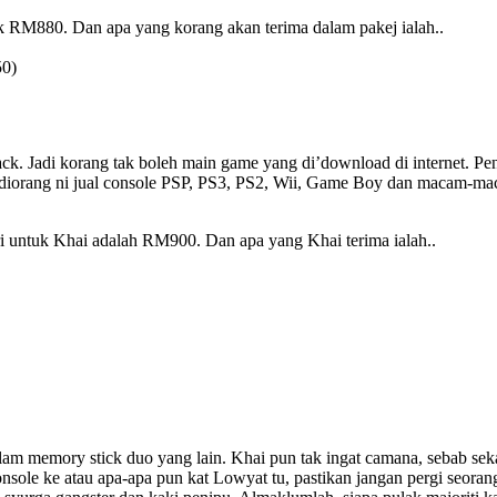
ak RM880. Dan apa yang korang akan terima dalam pakej ialah..
50)
ck. Jadi korang tak boleh main game yang di’download di internet. Pen
orang ni jual console PSP, PS3, PS2, Wii, Game Boy dan macam-macam
eri untuk Khai adalah RM900. Dan apa yang Khai terima ialah..
m memory stick duo yang lain. Khai pun tak ingat camana, sebab sekali
console ke atau apa-apa pun kat Lowyat tu, pastikan jangan pergi seo