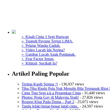
» Kisah Cinta 3 Segi Hazwan
» Tragedi Payung Terjun LIMA.
» Pelajar Wanita Gaduh.
» Video Lucah Ida Nerina?
» Gambar Lucah Anak Pontianak.
» Fear Factor Jepun.
» Khinzir, Sucikah Ia?
Artikel Paling Popular
Terima Kasih Semua :'(
- 136,937 views
Tiba-Tiba Rindu Pula Nak Menulis Bila Termasuk Blog 
Cinta Tiga Segi a.k.a Perangkap Cinta
- 31,440 views
Photos: Pesta Gay di Malaysia.Yeah!
- 27,826 views
Respon Khai Pada Dunia – Part 2
- 25,071 views
Tanda lelaki benar-benar jatuh cinta..
- 24,597 views