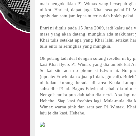
mata nengok iklan P1 Wimax yang bersepah gila
ni kot. Hari ni, dapat juga Khai rasa pakai P1 W
apply dan satu jam lepas tu terus dah boleh pakai.
Entri ni ditulis pada 15 June 2009, jadi kalau ada 
masa yang akan datang, mungkin ada maklumat 
Khai tulis setakat apa yang Khai lalui setakat ha
tulis entri ni seringkas yang mungkin.
Ok petang tadi deal dengan sorang reseller ni by
kasi Khai flyers P1 Wimax yang dia ambik kat 
So kat situ ada no phone si Edwin ni. No ph
(update: Edwin dah x jual p1 dah. jgn call). Boleh
ni kalau korang berada di area Kuala Lump
subscribe P1 ni. Bagus Edwin ni sebab dia ni m
Nengok muka pun dah tahu dia nerd. Apa lagi n
Hehehe. Siap kasi freebies lagi. Mula-mula dia 
Wimax warna pink dan satu pen P1 Wimax. Khai 
laju je dia kasi. Hehehe.