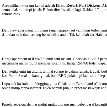
Area pilihan kitorang kali ni adalah
Ilham Resort, Port Dickson
. Al
semua dalam mimpi je lah. Belum direalisasikan lagi. Kahkah! Tapi m
semula esok.
Dari view apartment ni hujung sana nampak laut yang luas terbenta
dara dan mak dara sedang bermandi-manda. Tak ke indah tu? Hahaha.
Harga apartment ni RM400 untuk satu malam. Check-in pukul 3 petang
macamana manis mulut member sorang ni, harga RM400 boleh dapat RM
Dan ketika entri ini ditulis, tinggal sorang je dalam rumah. Budak-b
kot. Pukul 8 malam karang, nak buat BBQ pulak tepi laut sambil lep
Lupa nak kasitahu, ni blogging guna Celakakom Berukband (Celcom B
boleh hidup tanpa internet. Even bercuti pun, internet mesti wajib ad
Paiseh, sebelum dengar mulut-mulut diorang membebel pasal kecant