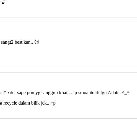
 🙂
 sangt2 best kan.. 😉
mata* xder sape pon yg sanggup khai… tp smua itu di tgn Allah.. ^_^
 recycle dalam bilik jek.. =p