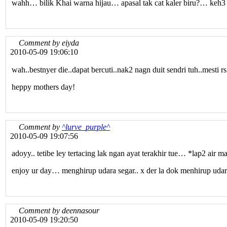
wahh… bilik Khai warna hijau… apasal tak cat kaler biru?… keh3
Comment by eiyda
2010-05-09 19:06:10
wah..bestnyer die..dapat bercuti..nak2 nagn duit sendri tuh..mesti rs
heppy mothers day!
Comment by
^lurve_purple^
2010-05-09 19:07:56
adoyy.. tetibe ley tertacing lak ngan ayat terakhir tue… *lap2 air 
enjoy ur day… menghirup udara segar.. x der la dok menhirup udara
Comment by deennasour
2010-05-09 19:20:50