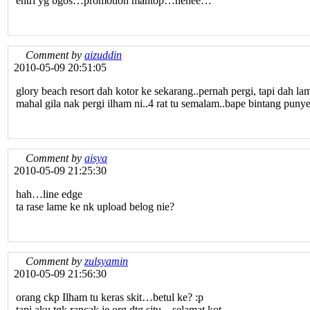
entri yg bgos…promotion mantop…hehee…
Comment by
aizuddin
2010-05-09 20:51:05
glory beach resort dah kotor ke sekarang..pernah pergi, tapi dah la
mahal gila nak pergi ilham ni..4 rat tu semalam..bape bintang punye
Comment by
aisya
2010-05-09 21:25:30
hah…line edge
ta rase lame ke nk upload belog nie?
Comment by
zulsyamin
2010-05-09 21:56:30
orang ckp Ilham tu keras skit…betul ke? :p
tapi aku tgk rancak je org dtg situ…selamat kot..