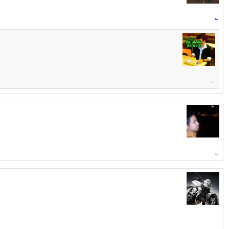
..
..
..