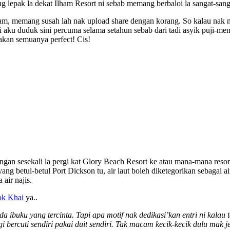
g lepak la dekat Ilham Resort ni sebab memang berbaloi la sangat-sanga
m, memang susah lah nak upload share dengan korang. So kalau nak n
i aku duduk sini percuma selama setahun sebab dari tadi asyik puji-mem
akan semuanya perfect! Cis!
Jangan sesekali la pergi kat Glory Beach Resort ke atau mana-mana res
ang betul-betul Port Dickson tu, air laut boleh diketegorikan sebagai 
 air najis.
ok Khai
ya..
ada ibuku yang tercinta. Tapi apa motif nak dedikasi’kan entri ni kala
 bercuti sendiri pakai duit sendiri. Tak macam kecik-kecik dulu mak 