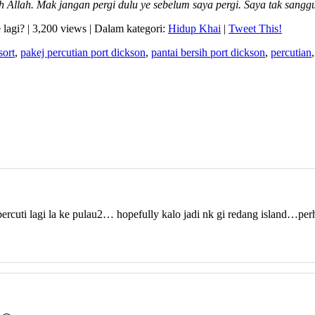
Allah. Mak jangan pergi dulu ye sebelum saya pergi. Saya tak sanggu
e lagi? | 3,200 views | Dalam kategori:
Hidup Khai
|
Tweet This!
sort
,
pakej percutian port dickson
,
pantai bersih port dickson
,
percutian
 bercuti lagi la ke pulau2… hopefully kalo jadi nk gi redang island…pe