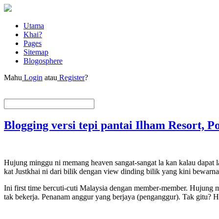
Utama
Khai?
Pages
Sitemap
Blogosphere
Mahu
Login
atau
Register
?
Blogging versi tepi pantai Ilham Resort, P
Hujung minggu ni memang heaven sangat-sangat la kan kalau dapat la
kat Justkhai ni dari bilik dengan view dinding bilik yang kini bewar
Ini first time bercuti-cuti Malaysia dengan member-member. Hujung m
tak bekerja. Penanam anggur yang berjaya (penganggur). Tak gitu? H