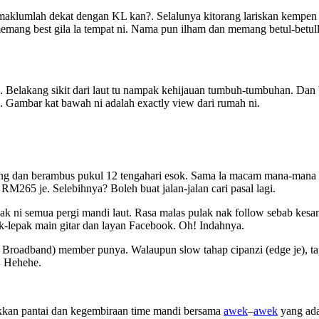
maklumlah dekat dengan KL kan?. Selalunya kitorang lariskan kempen be
emang best gila la tempat ni. Nama pun ilham dan memang betul-betull
ng. Belakang sikit dari laut tu nampak kehijauan tumbuh-tumbuhan. D
 Gambar kat bawah ni adalah exactly view dari rumah ni.
 dan berambus pukul 12 tengahari esok. Sama la macam mana-mana hote
265 je. Selebihnya? Boleh buat jalan-jalan cari pasal lagi.
udak ni semua pergi mandi laut. Rasa malas pulak nak follow sebab kesa
ak-lepak main gitar dan layan Facebook. Oh! Indahnya.
roadband) member punya. Walaupun slow tahap cipanzi (edge je), tapi
a. Hehehe.
ikkan pantai dan kegembiraan time mandi bersama
awek
–
awek
yang ada 