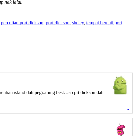
p nak lalui.
,
percutian port dickson
,
port dickson
,
sheley
,
tempat bercuti port
rhentian island dah pegi..mmg best…so prt dickson dah
..