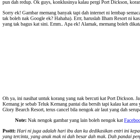
pun dah redup. Ok guys, konklusinya kalau pergi Port Dickson, koran
Sorry ek! Gambar memang banyak tapi dah internet ni lembap semaca
tak boleh nak Google ek? Hahaha). Errr, haruslah Ilham Resort ni kas
yang tak bagus kat sini. Emm.. Apa ek! Alamak, memang boleh dikat
Oh ya, ini nasihat untuk korang yang nak bercuti kat Port Dickson. 
Kemang je sebab Teluk Kemang pantai dia bersih tapi kalau kat area y
Glory Bearch Resort, terus cancel bila nengok air laut yang dah serupa
Note:
Nak nengok gambar yang lain boleh nengok kat
Facebo
Pssttt:
Hari ni juga adalah hari ibu dan ku dedikasikan entri ini kep
yang tercinta, yang anak mak ni dah besar dah mak. Dah pandai pergi