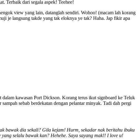
t. Terbaik dari segala aspek! Teehee!
engok view yang lain, datanglah sendiri. Wohoo! (macam lah korang
uji je langsung takde yang tak eloknya ye tak? Haha. Jap fikir apa
ort dalam kawasan Port Dickson. Korang terus ikut signboard ke Teluk
air sampah sebab berdekatan dengan pelantar minyak. Tadi dah pergi
u tak bawak dia sekali? Gila kejam! Hurm, sekadar nak beritahu ibuku
je yang selalu bawak kan? Hehehe. Saya sayang mak!! I love u!