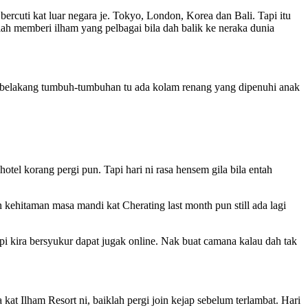
rcuti kat luar negara je. Tokyo, London, Korea dan Bali. Tapi itu
ah memberi ilham yang pelbagai bila dah balik ke neraka dunia
an belakang tumbuh-tumbuhan tu ada kolam renang yang dipenuhi anak
l korang pergi pun. Tapi hari ni rasa hensem gila bila entah
n kehitaman masa mandi kat Cherating last month pun still ada lagi
 kira bersyukur dapat jugak online. Nak buat camana kalau dah tak
kat Ilham Resort ni, baiklah pergi join kejap sebelum terlambat. Hari