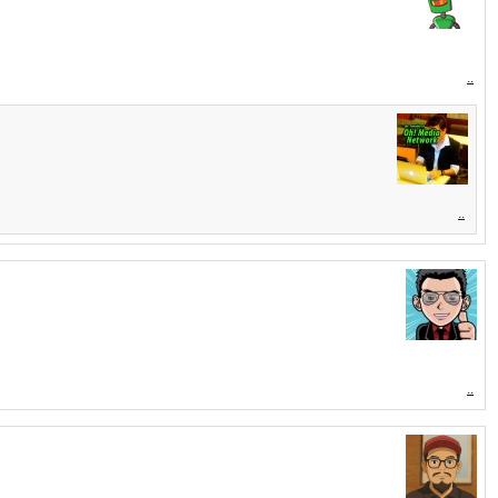
..
..
..