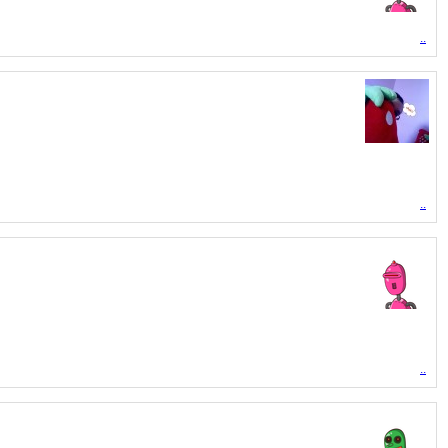
..
..
..