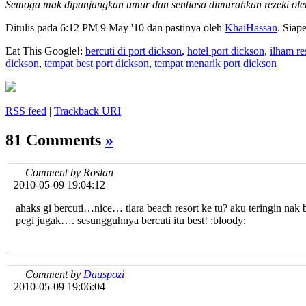
Semoga mak dipanjangkan umur dan sentiasa dimurahkan rezeki oleh 
Ditulis pada 6:12 PM 9 May '10 dan pastinya oleh
KhaiHassan
. Siap
Eat This Google!:
bercuti di port dickson
,
hotel port dickson
,
ilham re
dickson
,
tempat best port dickson
,
tempat menarik port dickson
RSS
feed
|
Trackback
URI
81 Comments
»
Comment by Roslan
2010-05-09 19:04:12
ahaks gi bercuti…nice… tiara beach resort ke tu? aku teringin nak
pegi jugak…. sesungguhnya bercuti itu best! :bloody:
Comment by
Dauspozi
2010-05-09 19:06:04