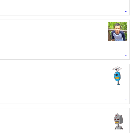
..
..
..