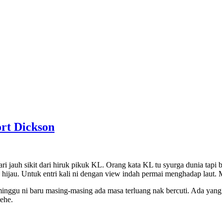
ort Dickson
ri jauh sikit dari hiruk pikuk KL. Orang kata KL tu syurga dunia tap
na hijau. Untuk entri kali ni dengan view indah permai menghadap laut
inggu ni baru masing-masing ada masa terluang nak bercuti. Ada yang 
ehe.