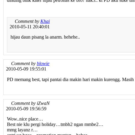
dinding bilik kaler hijau petronas ke bro? hak3.. kt PD aku suke tim
Comment by
Khai
2010-05-11 20:40:01
hijau daun pisang la anarm. hehehe..
Comment by
blowie
2010-05-09 19:55:01
PD memang best, tapi pantai dia makin hari makin kurengg. Masih la
Comment by iZwaN
2010-05-09 19:56:59
Wow..nice place…
Best nie klu pergi holiday…tmbh2 ngan mmbe2…
mmg layanz r…