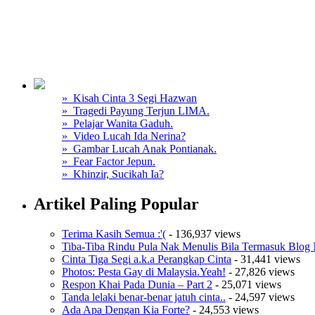
» Kisah Cinta 3 Segi Hazwan
» Tragedi Payung Terjun LIMA.
» Pelajar Wanita Gaduh.
» Video Lucah Ida Nerina?
» Gambar Lucah Anak Pontianak.
» Fear Factor Jepun.
» Khinzir, Sucikah Ia?
Artikel Paling Popular
Terima Kasih Semua :'(
- 136,937 views
Tiba-Tiba Rindu Pula Nak Menulis Bila Termasuk Blog 
Cinta Tiga Segi a.k.a Perangkap Cinta
- 31,441 views
Photos: Pesta Gay di Malaysia.Yeah!
- 27,826 views
Respon Khai Pada Dunia – Part 2
- 25,071 views
Tanda lelaki benar-benar jatuh cinta..
- 24,597 views
Ada Apa Dengan Kia Forte?
- 24,553 views