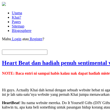
Utama
Khai?
Pages
Sitemap
Blogosphere
Mahu
Login
atau
Register
?
Heart Beat dan hadiah penuh sentimental 
NOTE: Baca entri ni sampai habis kalau nak dapat hadiah mister
Hi guys. Actually Khai dah kenal dengan sebuah website hebat ni ag
ini je lah satu-satu’nya website yang pernah Khai jumpa menawarkan
HeartBeat
! Itu nama website mereka. Do It Yourself Gifts (DIY Gi
kahwin tu, apa kata beli something untuk pasangan hidup korang at