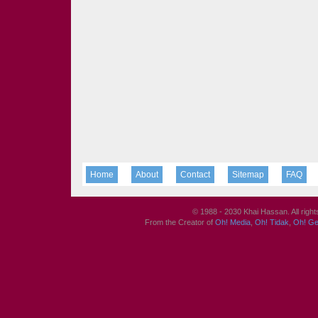
Home
About
Contact
Sitemap
FAQ
© 1988 - 2030 Khai Hassan. All righ
From the Creator of
Oh! Media
,
Oh! Tidak
,
Oh! G