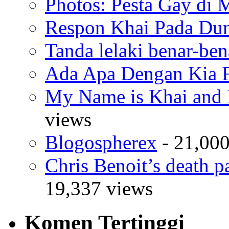
Photos: Pesta Gay di 
Respon Khai Pada Duni
Tanda lelaki benar-bena
Ada Apa Dengan Kia F
My Name is Khai and I
views
Blogospherex
- 21,000
Chris Benoit’s death p
19,337 views
Komen Tertinggi