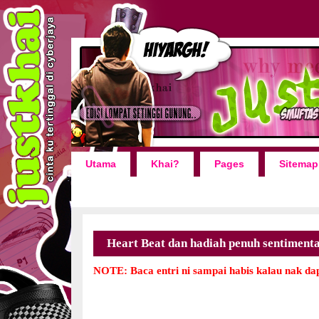
Utama
Khai?
Pages
Sitemap
Heart Beat dan hadiah penuh sentimenta
NOTE: Baca entri ni sampai habis kalau nak dap