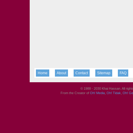
Home
About
Contact
Sitemap
FAQ
© 1988 - 2030 Khai Hassan. All righ
From the Creator of
Oh! Media
,
Oh! Tidak
,
Oh! G