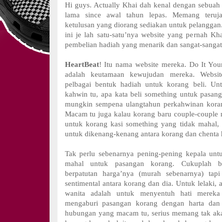
Hi guys. Actually Khai dah kenal dengan sebuah 
lama since awal tahun lepas. Memang teruj
ketulusan yang diorang sediakan untuk pelanggan.
ini je lah satu-satu’nya website yang pernah 
pembelian hadiah yang menarik dan sangat-sangat 
HeartBeat
! Itu nama website mereka. Do It Your
adalah keutamaan kewujudan mereka. Websi
pelbagai bentuk hadiah untuk korang beli. U
kahwin tu, apa kata beli something untuk pasan
mungkin sempena ulangtahun perkahwinan kora
Macam tu juga kalau korang baru couple-couple 
untuk korang kasi something yang tidak mahal,
untuk dikenang-kenang antara korang dan chenta h
Tak perlu sebenarnya pening-pening kepala unt
mahal untuk pasangan korang. Cukuplah b
berpatutan harga’nya (murah sebenarnya) tap
sentimental antara korang dan dia. Untuk lelaki,
wanita adalah untuk menyentuh hati merek
mengaburi pasangan korang dengan harta dan 
hubungan yang macam tu, serius memang tak aka