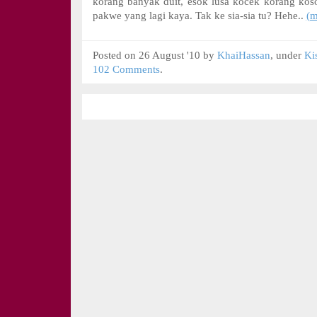
korang banyak duit, esok lusa kocek korang koso
pakwe yang lagi kaya. Tak ke sia-sia tu? Hehe..
(
Posted on 26 August '10 by
KhaiHassan
, under
Ki
102 Comments
.