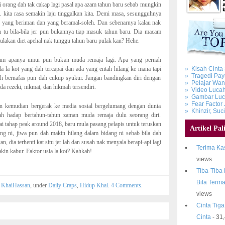
i orang dah tak cakap lagi pasal apa azam tahun baru sebab mungkin
 kita rasa semakin laju tinggalkan kita. Demi masa, sesungguhnya
 yang beriman dan yang beramal-soleh. Dan sebenarnya kalau nak
 tu bila-bila jer pun bukannya tiap masuk tahun baru. Dia macam
 mulakan diet apehal nak tunggu tahun baru pulak kan? Hehe.
am apanya umur pun bukan muda remaja lagi. Apa yang pernah
 la kot yang dah tercapai dan ada yang entah hilang ke mana tapi
» Kisah Cinta
» Tragedi Pay
ih bernafas pun dah cukup syukur. Jangan bandingkan diri dengan
» Pelajar Wan
a rezeki, nikmat, dan hikmah tersendiri.
» Video Lucah
» Gambar Luca
» Fear Factor 
an kemudian bergerak ke media sosial bergelumang dengan dunia
» Khinzir, Suc
dah hadap bertahun-tahun zaman muda remaja dulu seorang diri.
 tahap peak around 2018, baru mula pasang pelapis untuk teruskan
Artikel Pal
ng ni, jiwa pun dah makin hilang dalam bidang ni sebab bila dah
n, dia terhenti kat situ jer lah dan susah nak menyala berapi-api lagi
Terima Kas
in kabur. Faktor usia la kot? Kahkah!
views
Tiba-Tiba
Bila Terma
y
KhaiHassan
, under
Daily Craps
,
Hidup Khai
.
4 Comments
.
views
Cinta Tiga
Cinta
- 31