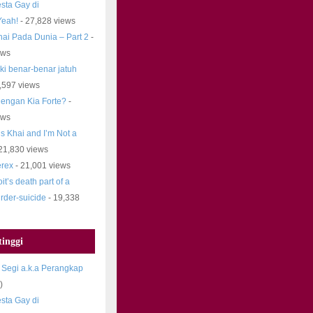
sta Gay di
Yeah!
- 27,828 views
ai Pada Dunia – Part 2
-
ews
ki benar-benar jatuh
,597 views
engan Kia Forte?
-
ews
s Khai and I’m Not a
21,830 views
rex
- 21,001 views
it’s death part of a
rder-suicide
- 19,338
inggi
 Segi a.k.a Perangkap
)
sta Gay di