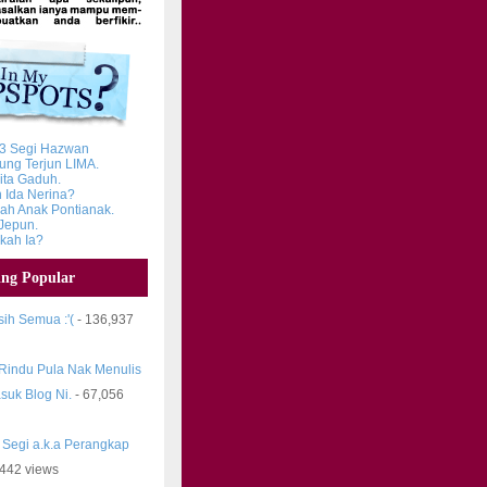
 3 Segi Hazwan
ung Terjun LIMA.
ita Gaduh.
 Ida Nerina?
h Anak Pontianak.
Jepun.
ikah Ia?
ing Popular
ih Semua :'(
- 136,937
 Rindu Pula Nak Menulis
suk Blog Ni.
- 67,056
 Segi a.k.a Perangkap
,442 views