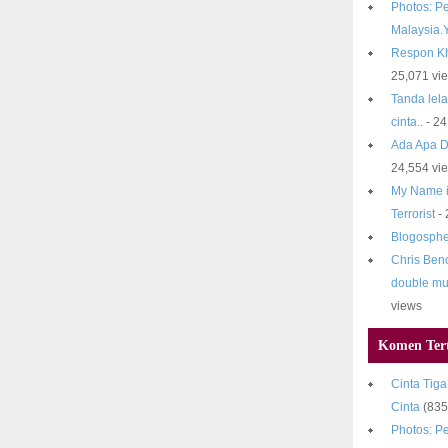
Photos: Pe
Malaysia.
Respon Kh
25,071 vi
Tanda lela
cinta..
- 24
Ada Apa D
24,554 vi
My Name i
Terrorist
- 
Blogosphe
Chris Beno
double mu
views
Komen Tert
Cinta Tiga
Cinta
(835
Photos: Pe