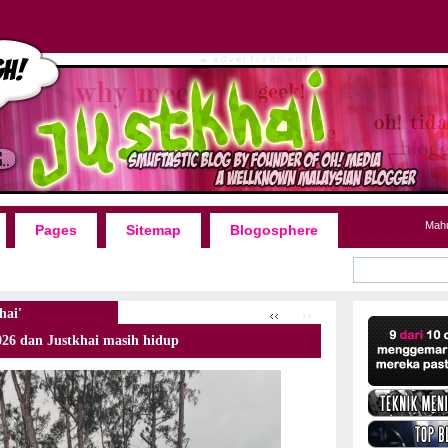
Mah
Pages
Sitemap
Blogosphere
hai'
26 dan Justkhai masih hidup