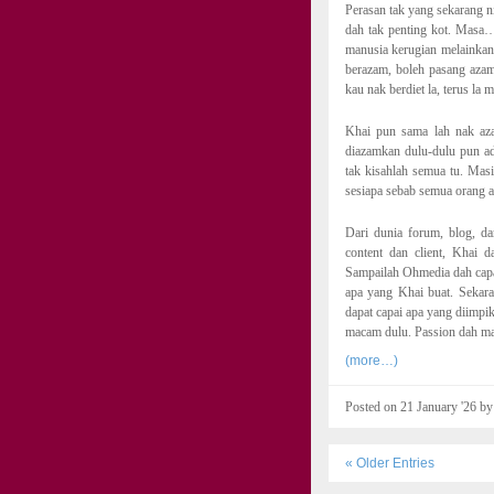
Perasan tak yang sekarang n
dah tak penting kot. Masa…
manusia kerugian melainkan
berazam, boleh pasang azam
kau nak berdiet la, terus la
Khai pun sama lah nak az
diazamkan dulu-dulu pun ada
tak kisahlah semua tu. Mas
sesiapa sebab semua orang ad
Dari dunia forum, blog, d
content dan client, Khai 
Sampailah Ohmedia dah capai
apa yang Khai buat. Sekara
dapat capai apa yang diimpika
macam dulu. Passion dah mak
(more…)
Posted on 21 January '26 b
« Older Entries