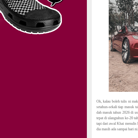
Ok, kalau boleh tulis ni ma
setahun-sekali tiap masuk t
dah masuk tahun 2026 di usi
tepat di ulangtahun ke-20 ta
tapi dari awal Khai menulis 
dia masih ada sampai hari ni