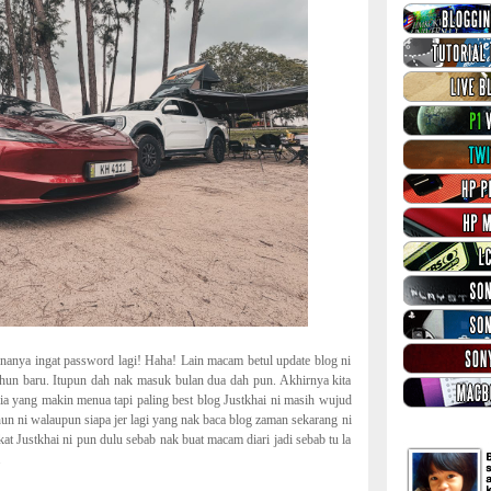
knanya ingat password lagi! Haha! Lain macam betul update blog ni
ahun baru. Itupun dah nak masuk bulan dua dah pun. Akhirnya kita
a yang makin menua tapi paling best blog Justkhai ni masih wujud
hun ni walaupun siapa jer lagi yang nak baca blog zaman sekarang ni
kat Justkhai ni pun dulu sebab nak buat macam diari jadi sebab tu la
.