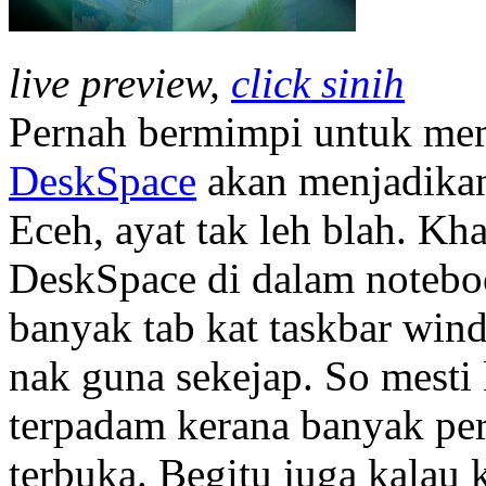
live preview,
click sinih
Pernah bermimpi untuk me
DeskSpace
akan menjadikan 
Eceh, ayat tak leh blah. Kh
DeskSpace di dalam notebo
banyak tab kat taskbar win
nak guna sekejap. So mesti 
terpadam kerana banyak per
terbuka. Begitu juga kalau 