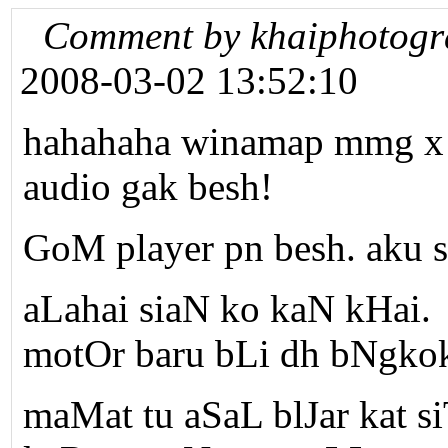
Comment by khaiphotogr
2008-03-02 13:52:10
hahahaha winamap mmg x b
audio gak besh!
GoM player pn besh. aku
aLahai siaN ko kaN kHai.
motOr baru bLi dh bNgkok
maMat tu aSaL blJar kat s