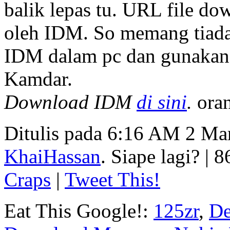
balik lepas tu. URL file do
oleh IDM. So memang tiada c
IDM dalam pc dan gunakan.
Kamdar.
Download IDM
di sini
.
ora
Ditulis pada 6:16 AM 2 Mar
KhaiHassan
. Siape lagi? | 
Craps
|
Tweet This!
Eat This Google!:
125zr
,
De