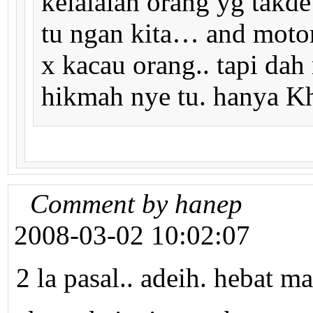
kelalaian orang yg takd
tu ngan kita… and motor
x kacau orang.. tapi dah 
hikmah nye tu. hanya Kh
Comment by hanep
2008-03-02 10:02:07
2 la pasal.. adeih. hebat ma