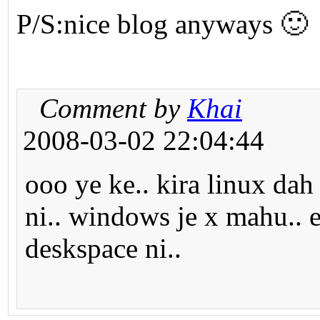
P/S:nice blog anyways 🙂
Comment by
Khai
2008-03-02 22:04:44
ooo ye ke.. kira linux d
ni.. windows je x mahu.. e
deskspace ni..