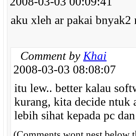
2008-03-03 00:09:41
aku xleh ar pakai bnyak2
Comment by
Khai
2008-03-03 08:08:07
itu lew.. better kalau sof
kurang, kita decide ntuk 
lebih sihat kepada pc da
(Comments wont nest below th