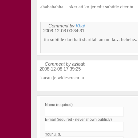
ahahahahha… sker ati ko jer edit subtitle citer tu…
Comment by
Khai
2008-12-08 00:34:31
itu subtitle dari hati sharifah amani la… hehehe..
Comment by azleah
2008-12-08 17:39:25
kacau je widescreen tu
Name (required)
E-mail (required - never shown publicly)
Your URL