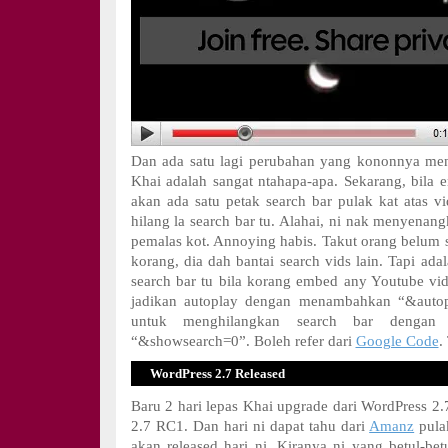
Dan ada satu lagi perubahan yang kononnya men
Khai adalah sangat ntahapa-apa. Sekarang, bila e
akan ada satu petak search bar pulak kat atas vi
hilang la search bar tu. Alahai, ni nak menyenan
pemalas kot. Annoying habis. Takut orang belum 
korang, dia dah bantai search vids lain. Tapi ad
search bar tu bila korang embed any Youtube v
jadikan autoplay dengan menambahkan “&autop
untuk menghilangkan search bar dengan
“&showsearch=0”. Boleh refer dari
Google Code
.
WordPress 2.7 Released
Baru 2 hari lepas Khai upgrade dari WordPress 2.
2.7 RC1. Dan hari ni dapat tahu dari
Amanz
pula
akan released hari ni. Kiranya ni yang betul-betu