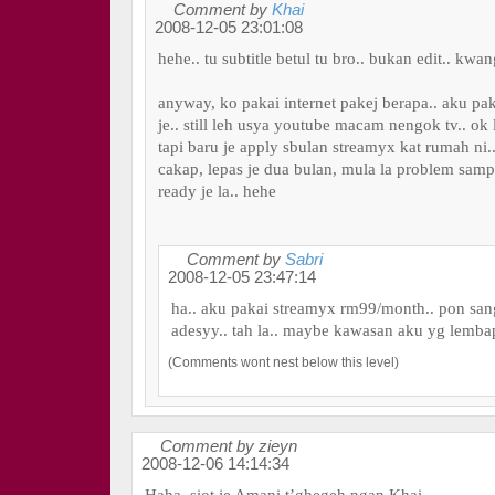
Comment by
Khai
2008-12-05 23:01:08
hehe.. tu subtitle betul tu bro.. bukan edit.. kw
anyway, ko pakai internet pakej berapa.. aku pa
je.. still leh usya youtube macam nengok tv.. ok l
tapi baru je apply sbulan streamyx kat rumah ni.
cakap, lepas je dua bulan, mula la problem sampai
ready je la.. hehe
Comment by
Sabri
2008-12-05 23:47:14
ha.. aku pakai streamyx rm99/month.. pon san
adesyy.. tah la.. maybe kawasan aku yg lemba
(Comments wont nest below this level)
Comment by zieyn
2008-12-06 14:14:34