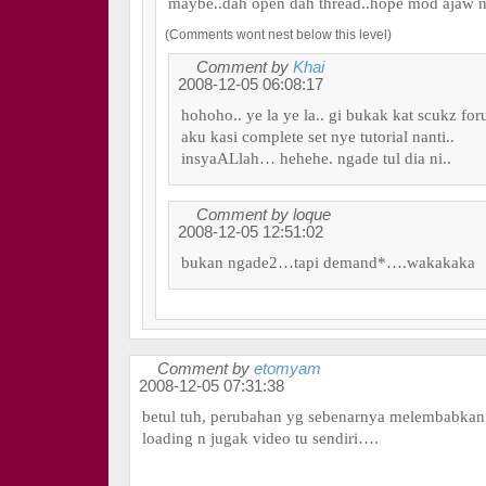
maybe..dah open dah thread..hope mod ajaw 
(Comments wont nest below this level)
Comment by
Khai
2008-12-05 06:08:17
hohoho.. ye la ye la.. gi bukak kat scukz for
aku kasi complete set nye tutorial nanti..
insyaALlah… hehehe. ngade tul dia ni..
Comment by loque
2008-12-05 12:51:02
bukan ngade2…tapi demand*….wakakaka
Comment by
etomyam
2008-12-05 07:31:38
betul tuh, perubahan yg sebenarnya melembabkan 
loading n jugak video tu sendiri….