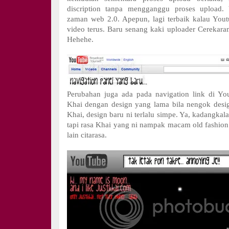
discription tanpa mengganggu proses upload. 
zaman web 2.0. Apepun, lagi terbaik kalau You
video terus. Baru senang kaki uploader Cerekar
Hehehe.
Perubahan juga ada pada navigation link di Yo
Khai dengan design yang lama bila nengok desi
Khai, design baru ni terlalu simpe. Ya, kadangkala
tapi rasa Khai yang ni nampak macam old fashion.
lain citarasa.