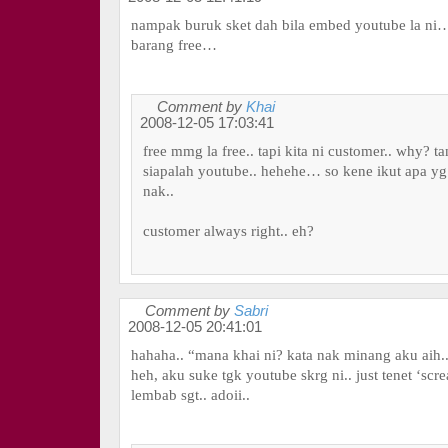
nampak buruk sket dah bila embed youtube la ni…
barang free…
Comment by
Khai
2008-12-05 17:03:41
free mmg la free.. tapi kita ni customer.. why? ta
siapalah youtube.. hehehe… so kene ikut apa yg
nak..
customer always right.. eh?
Comment by
Sabri
2008-12-05 20:41:01
hahaha.. “mana khai ni? kata nak minang aku aih.
heh, aku suke tgk youtube skrg ni.. just tenet ‘sc
lembab sgt.. adoii..