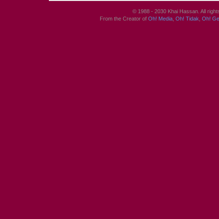
© 1988 - 2030 Khai Hassan. All righ
From the Creator of
Oh! Media
,
Oh! Tidak
,
Oh! G