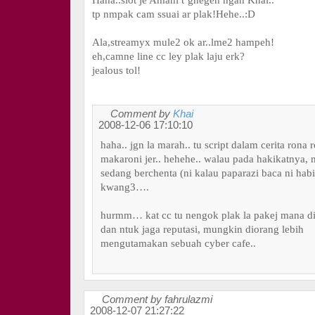
Haha..siot je Amani t’ghegeh ngan Khai..
tp nmpak cam ssuai ar plak!Hehe..:D
Ala,streamyx mule2 ok ar..lme2 hampeh!
eh,camne line cc ley plak laju erk?
jealous tol!
Comment by
Khai
2008-12-06 17:10:10
haha.. jgn la marah.. tu script dalam cerita rona r
makaroni jer.. hehehe.. walau pada hakikatnya
sedang berchenta (ni kalau paparazi baca ni habi
kwang3….
hurmm… kat cc tu nengok plak la pakej mana di
dan ntuk jaga reputasi, mungkin diorang lebih
mengutamakan sebuah cyber cafe..
Comment by fahrulazmi
2008-12-07 21:27:22