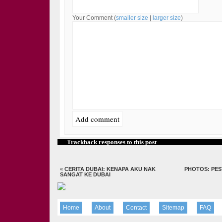
Your Comment (
smaller size
|
larger size
)
Trackback responses to this post
«
CERITA DUBAI: KENAPA AKU NAK
PHOTOS: PES
SANGAT KE DUBAI
Home
About
Contact
Sitemap
FAQ