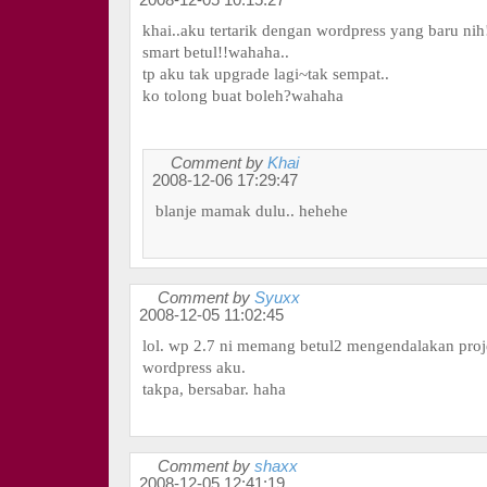
2008-12-05 10:15:27
khai..aku tertarik dengan wordpress yang baru nih
smart betul!!wahaha..
tp aku tak upgrade lagi~tak sempat..
ko tolong buat boleh?wahaha
Comment by
Khai
2008-12-06 17:29:47
blanje mamak dulu.. hehehe
Comment by
Syuxx
2008-12-05 11:02:45
lol. wp 2.7 ni memang betul2 mengendalakan proj
wordpress aku.
takpa, bersabar. haha
Comment by
shaxx
2008-12-05 12:41:19