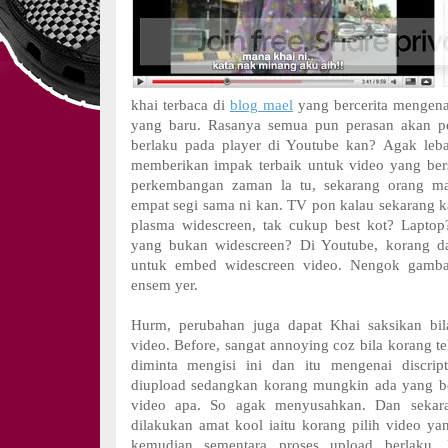
khai terbaca di
blog mael
yang bercerita mengena
yang baru. Rasanya semua pun perasan akan p
berlaku pada player di Youtube kan? Agak leba
memberikan impak terbaik untuk video yang bers
perkembangan zaman la tu, sekarang orang ma
empat segi sama ni kan. TV pon kalau sekarang ka
plasma widescreen, tak cukup best kot? Laptop
yang bukan widescreen? Di Youtube, korang dah
untuk embed widescreen video. Nengok gambar
ensem yer.
Hurm, perubahan juga dapat Khai saksikan bi
video.
Before, sangat annoying coz bila korang t
diminta mengisi ini dan itu mengenai discri
diupload sedangkan korang mungkin ada yang b
video apa. So agak menyusahkan. Dan sekar
dilakukan amat kool iaitu korang pilih video ya
kemudian sementara proses upload berlaku, 