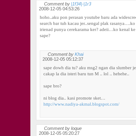
Comment by
|1f34|-|1r3
2008-12-05 04:53:26
hoho..aku pon perasan youtube baru ada widescree
search bar tuh kacau jer..sengal plak rasanya….ko
irienad punya cerekarama ker? adeii…ko kenal ke 
sape?
Comment by
Khai
2008-12-05 05:12:37
sape dowh dia tu? aku msg2 ngan dia slumber je 
cakap la dia isteri baru tun M .. lol .. hehehe..
sape bro?
ni blog dia.. kasi promote sket…
http://www.nadiya-akmal.blogspot.com/
Comment by loque
2008-12-05 05:20:27