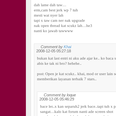
dah lame dah taw…
erm,cam best jerk wp 7 tuh
mesti wat nyer lah
tapi x taw cam ner nak upgrade
nak open thread kat scukz lah…he3
nanti ko jawab tawwww
Comment by
Khai
2008-12-05 05:27:18
bukan kat last entri ni aku ade ajar ke.. ko baca
abis ke tak ni bro? hehehe..
psst: Open je kat scukz.. khai, mod or user lain s
memberikan layanan terbaik 7 stars..
Comment by loque
2008-12-05 05:46:29
bace ler..x kan separuh2 jerk bace..tapi tuh x
sangat…kalo kat forum nanti ade screen shot