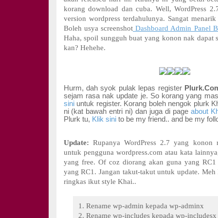
korang download dan cuba. Well, WordPress 2.7 t
version wordpress terdahulunya. Sangat menari
Boleh usya screenshot
Dashboard Admin Panel B
Haha, spoil sungguh buat yang konon nak dapat s
kan? Hehehe.
Hurm, dah syok pulak lepas register
Plurk.Co
sejam rasa nak update je. So korang yang mas
sini
untuk register. Korang boleh nengok plurk Kha
ni (kat bawah entri ni) dan juga di page
about Kh
Plurk tu,
Klik sini
to be my friend.. and be my fo
Update:
Rupanya WordPress 2.7 yang konon re
untuk pengguna wordpress.com atau kata lainny
yang free. Of coz diorang akan guna yang RC1 
yang RC1. Jangan takut-takut untuk update. Meh 
ringkas ikut style Khai..
1. Rename wp-admin kepada wp-adminx
2. Rename wp-includes kepada wp-includesx