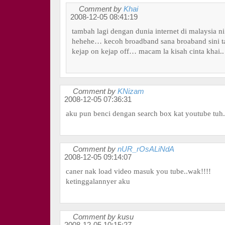
Comment by
Khai
2008-12-05 08:41:19
tambah lagi dengan dunia internet di malaysia ni
hehehe… kecoh broadband sana broaband sini tap
kejap on kejap off… macam la kisah cinta khai..
Comment by
KNizam
2008-12-05 07:36:31
aku pun benci dengan search box kat youtube tuh.
Comment by
nUR_rOsALiNdA
2008-12-05 09:14:07
caner nak load video masuk you tube..wak!!!!
ketinggalannyer aku
Comment by kusu