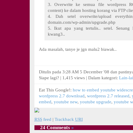
3. Overwrite ke semua file wordpress R
content) ke dalam hosting korang via FTP clie
4. Dah setel overwrite/upload everythi
domain.com/wp-admin/upgrade.php
5. Ikut apa yang tertulis.. setel. Senang 
kwang3..
Ada masalah, tanye je jgn malu2 biawak..
Ditulis pada 3:28 AM 5 December '08 dan pastiny
Siape lagi? | 1,415 views | Dalam kategori:
Lain-la
Eat This Google!:
how to embed youtube widescr
wordpress 2.7 download
,
wordpress 2.7 released
,
embed
,
youtube new
,
youtube upgrade
,
youtube w
RSS
feed
|
Trackback
URI
24 Comments
»