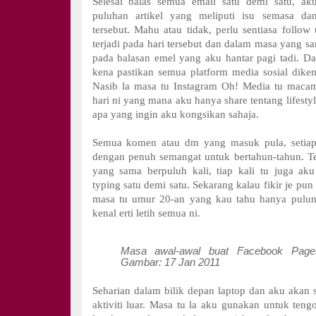
Selesai balas semua email satu demi satu, ak
puluhan artikel yang meliputi isu semasa da
tersebut. Mahu atau tidak, perlu sentiasa follow
terjadi pada hari tersebut dan dalam masa yang sa
pada balasan emel yang aku hantar pagi tadi. 
kena pastikan semua platform media sosial dike
Nasib la masa tu Instagram Oh! Media tu maca
hari ni yang mana aku hanya share tentang lifestyl
apa yang ingin aku kongsikan sahaja.
Semua komen atau dm yang masuk pula, setiap
dengan penuh semangat untuk bertahun-tahun. T
yang sama berpuluh kali, tiap kali tu juga ak
typing satu demi satu. Sekarang kalau fikir je pun 
masa tu umur 20-an yang kau tahu hanya pulun
kenal erti letih semua ni.
Masa awal-awal buat Facebook Page
Gambar: 17 Jan 2011
Seharian dalam bilik depan laptop dan aku akan s
aktiviti luar. Masa tu la aku gunakan untuk teng