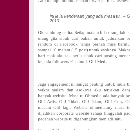
Aku mampu duduk sebelah driver je. Rasa useless 
Ini je la kenderaan yang ada masa tu.. –
2010
Ok sambung cerita. Setiap malam bila orang lain 
orang gila sibuk cari bahan untuk jadualkan b
random di Facebook tanpa pernah miss bermul
sampai 10 malam (15 post) untuk esoknya. Makn
hari esok aku tak perlu sibuk cari posting mena
kepada followers Facebook Oh! Media.
Jaga engagement ni sangat penting untuk mula bi
waktu malam dan esoknya aku teruskan deng
banyak website. Masa tu Ohmedia ada banyak p
Oh! Artis, Oh! Tidak, Oh! Islam, Oh! Cun, O
macam Oh! lagi. Website ohmedia.my masa t
dijadikan corporate website sahaja hinggalah p
pecahan website tu digabungkan menjadi satu.