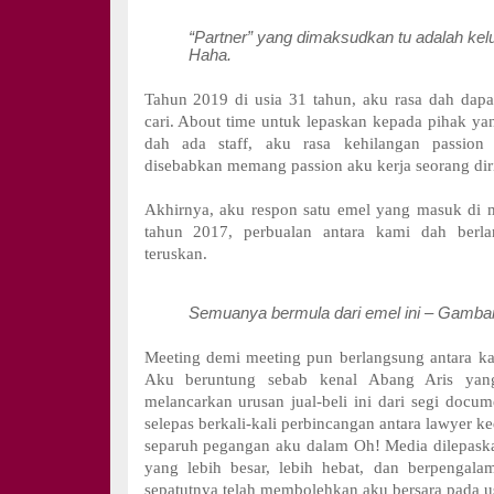
“Partner” yang dimaksudkan tu adalah kelua
Haha.
Tahun 2019 di usia 31 tahun, aku rasa dah dap
cari. About time untuk lepaskan kepada pihak yang
dah ada staff, aku rasa kehilangan passion 
disebabkan memang passion aku kerja seorang diri
Akhirnya, aku respon satu emel yang masuk di 
tahun 2017, perbualan antara kami dah berla
teruskan.
Semuanya bermula dari emel ini – Gamba
Meeting demi meeting pun berlangsung antara kam
Aku beruntung sebab kenal Abang Aris ya
melancarkan urusan jual-beli ini dari segi docum
selepas berkali-kali perbincangan antara lawyer ke
separuh pegangan aku dalam Oh! Media dilepaska
yang lebih besar, lebih hebat, dan berpengal
sepatutnya telah membolehkan aku bersara pada u