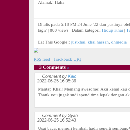
Alamak! Haha.
Ditulis pada 5:18 PM 24 June '22 dan pastinya ol
lagi? | 888 views | Dalam kategori:
Hidup Khai
|
Tw
Eat This Google!:
justkhai
,
khai hassan
,
ohmedia
RSS
feed
|
Trackback
URI
3 Comments
»
Comment by
Kaio
2022-06-25 16:05:36
Mantap Khai! Memang awesome! Aku kenal kau da
Thank you jugak sudi spend time lepak dengan ak
Comment by Syah
2022-06-25 16:52:43
Usai baca, memori kembali hadir seperti sembang