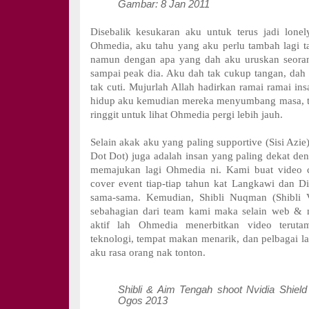
Gambar: 8 Jan 2011
Disebalik kesukaran aku untuk terus jadi lone
Ohmedia, aku tahu yang aku perlu tambah lagi 
namun dengan apa yang dah aku uruskan seorang
sampai peak dia. Aku dah tak cukup tangan, dah t
tak cuti. Mujurlah Allah hadirkan ramai ramai in
hidup aku kemudian mereka menyumbang masa, t
ringgit untuk lihat Ohmedia pergi lebih jauh.
Selain akak aku yang paling supportive (Sisi Azi
Dot Dot) juga adalah insan yang paling dekat de
memajukan lagi Ohmedia ni. Kami buat video cl
cover event tiap-tiap tahun kat Langkawi dan 
sama-sama. Kemudian, Shibli Nuqman (Shibli Vi
sebahagian dari team kami maka selain web & m
aktif lah Ohmedia menerbitkan video teruta
teknologi, tempat makan menarik, dan pelbagai l
aku rasa orang nak tonton.
Shibli & Aim Tengah shoot Nvidia Shiel
Ogos 2013