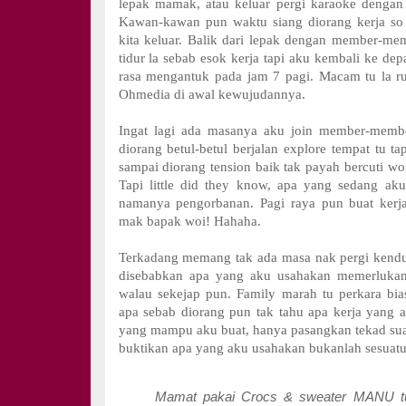
lepak mamak, atau keluar pergi karaoke dengan
Kawan-kawan pun waktu siang diorang kerja s
kita keluar. Balik dari lepak dengan member-m
tidur la sebab esok kerja tapi aku kembali ke de
rasa mengantuk pada jam 7 pagi. Macam tu la r
Ohmedia di awal kewujudannya.
Ingat lagi ada masanya aku join member-member
diorang betul-betul berjalan explore tempat tu ta
sampai diorang tension baik tak payah bercuti woi
Tapi little did they know, apa yang sedang ak
namanya pengorbanan. Pagi raya pun buat kerj
mak bapak woi! Hahaha.
Terkadang memang tak ada masa nak pergi kendu
disebabkan apa yang aku usahakan memerlukan
walau sekejap pun. Family marah tu perkara bia
apa sebab diorang pun tak tahu apa kerja yang 
yang mampu aku buat, hanya pasangkan tekad suat
buktikan apa yang aku usahakan bukanlah sesuatu 
Mamat pakai Crocs & sweater MANU t