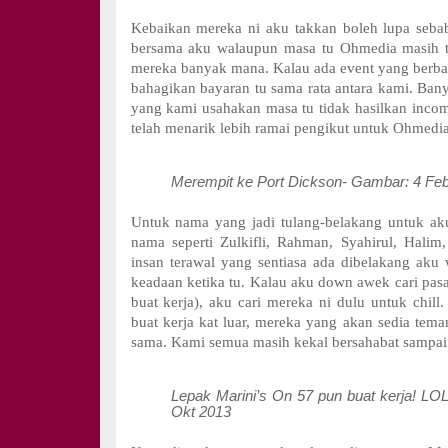
Kebaikan mereka ni aku takkan boleh lupa seba
bersama aku walaupun masa tu Ohmedia masih 
mereka banyak mana. Kalau ada event yang berbay
bahagikan bayaran tu sama rata antara kami. Bany
yang kami usahakan masa tu tidak hasilkan income,
telah menarik lebih ramai pengikut untuk Ohmedia
Merempit ke Port Dickson- Gambar: 4 Fe
Untuk nama yang jadi tulang-belakang untuk aku
nama seperti Zulkifli, Rahman, Syahirul, Halim,
insan terawal yang sentiasa ada dibelakang aku
keadaan ketika tu. Kalau aku down awek cari pas
buat kerja), aku cari mereka ni dulu untuk chil
buat kerja kat luar, mereka yang akan sedia tema
sama. Kami semua masih kekal bersahabat sampai k
Lepak Marini’s On 57 pun buat kerja! LO
Okt 2013