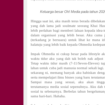
Keluarga besar Oh! Media pada tahun 202
Hingga saat ini, aku masih terus berada dibelaka
yang dah lama jadi soulmate seorang Khai Ha
lebih perlahan bagi memberi laluan kepada idea-i
dalam organisasi yang lebih besar. Aku cuma j
(terkadang je bersuara) untuk lihat ke mana
halatuju yang lebih baik kepada Ohmedia kedepa
Impak Ohmedia ni cukup besar pada lifestyle ak
waktu tidur aku yang dah tak boleh nak adjust 
Tetap waktu tidur masih (7-11/Seven-Eleven) ta
lahan untuk cuba jadi manusia normal sekali lagi
sekarang ni, memang banyak aku habiskan denga
serta mempelajari ilmu bisnes yang baru terutaman
Sampai masa yang sesuai, aku akan tinggal
terutamanya media sosial sepenuhnya. Aku dah 
sosial tu sebenarnya. Berbelas tahun bergelum
sama hari-hari. Hahaha.