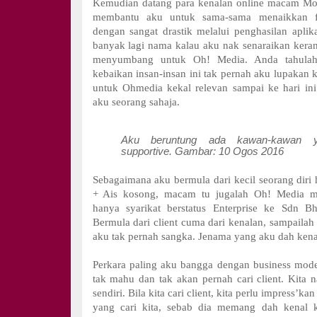
Kemudian datang para kenalan online macam Mo
membantu aku untuk sama-sama menaikkan f
dengan sangat drastik melalui penghasilan aplika
banyak lagi nama kalau aku nak senaraikan kerana
menyumbang untuk Oh! Media. Anda tahulah
kebaikan insan-insan ini tak pernah aku lupakan 
untuk Ohmedia kekal relevan sampai ke hari in
aku seorang sahaja.
Aku beruntung ada kawan-kawan y
supportive. Gambar: 10 Ogos 2016
Sebagaimana aku bermula dari kecil seorang dir
+ Ais kosong, macam tu jugalah Oh! Media m
hanya syarikat berstatus Enterprise ke Sdn 
Bermula dari client cuma dari kenalan, sampailah
aku tak pernah sangka. Jenama yang aku dah kenal 
Perkara paling aku bangga dengan business mod
tak mahu dan tak akan pernah cari client. Kita n
sendiri. Bila kita cari client, kita perlu impress’kan 
yang cari kita, sebab dia memang dah kenal k