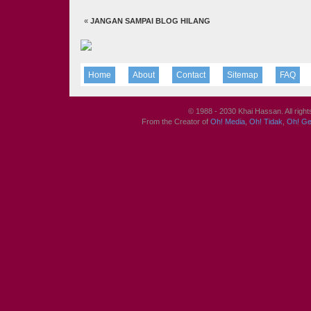
«
JANGAN SAMPAI BLOG HILANG
Home
About
Contact
Sitemap
FAQ
© 1988 - 2030 Khai Hassan. All righ
From the Creator of
Oh! Media
,
Oh! Tidak
,
Oh! G