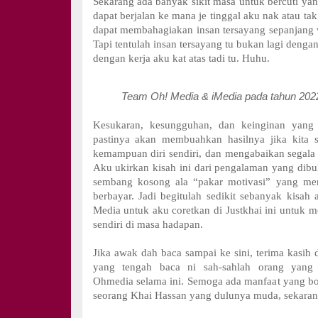
Sekarang ada banyak sikit masa untuk bercuti yan
dapat berjalan ke mana je tinggal aku nak atau tak
dapat membahagiakan insan tersayang sepanjang w
Tapi tentulah insan tersayang tu bukan lagi deng
dengan kerja aku kat atas tadi tu. Huhu.
Team Oh! Media & iMedia pada tahun 202
Kesukaran, kesungguhan, dan keinginan yang 
pastinya akan membuahkan hasilnya jika kita s
kemampuan diri sendiri, dan mengabaikan segala 
Aku ukirkan kisah ini dari pengalaman yang dibu
sembang kosong ala “pakar motivasi” yang menj
berbayar. Jadi begitulah sedikit sebanyak kisah
Media untuk aku coretkan di Justkhai ini untuk m
sendiri di masa hadapan.
Jika awak dah baca sampai ke sini, terima kasih
yang tengah baca ni sah-sahlah orang yang
Ohmedia selama ini. Semoga ada manfaat yang bol
seorang Khai Hassan yang dulunya muda, sekaran