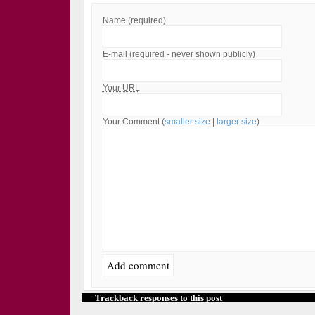
Name (required)
E-mail (required - never shown publicly)
Your URL
Your Comment (
smaller size
|
larger size
)
Trackback responses to this post