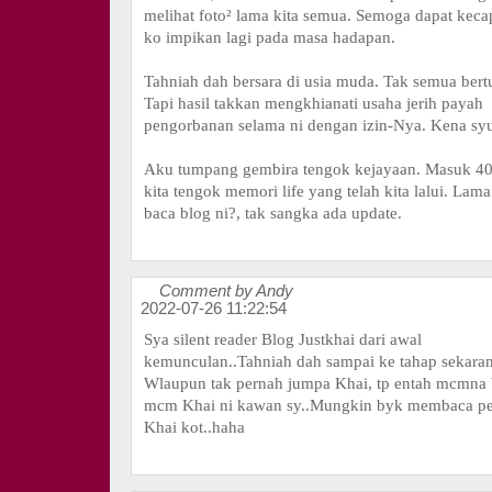
melihat foto² lama kita semua. Semoga dapat keca
ko impikan lagi pada masa hadapan.
Tahniah dah bersara di usia muda. Tak semua bert
Tapi hasil takkan mengkhianati usaha jerih payah
pengorbanan selama ni dengan izin-Nya. Kena syu
Aku tumpang gembira tengok kejayaan. Masuk 40
kita tengok memori life yang telah kita lalui. Lama
baca blog ni?, tak sangka ada update.
Comment by Andy
2022-07-26 11:22:54
Sya silent reader Blog Justkhai dari awal
kemunculan..Tahniah dah sampai ke tahap sekaran
Wlaupun tak pernah jumpa Khai, tp entah mcmna b
mcm Khai ni kawan sy..Mungkin byk membaca pe
Khai kot..haha