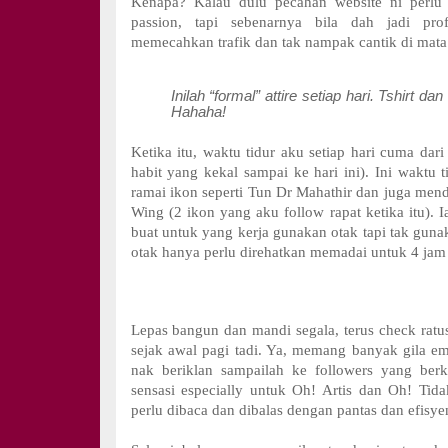
Kenapa? Kalau dulu pecahan website ni perlu 
passion, tapi sebenarnya bila dah jadi pro
memecahkan trafik dan tak nampak cantik di mata c
Inilah “formal” attire setiap hari. Tshirt dan
Hahaha!
Ketika itu, waktu tidur aku setiap hari cuma dari
habit yang kekal sampai ke hari ini). Ini waktu 
ramai ikon seperti Tun Dr Mahathir dan juga men
Wing (2 ikon yang aku follow rapat ketika itu). 
buat untuk yang kerja gunakan otak tapi tak gun
otak hanya perlu direhatkan memadai untuk 4 jam 
Lepas bangun dan mandi segala, terus check rat
sejak awal pagi tadi. Ya, memang banyak gila ema
nak beriklan sampailah ke followers yang berk
sensasi especially untuk Oh! Artis dan Oh! Ti
perlu dibaca dan dibalas dengan pantas dan efisye