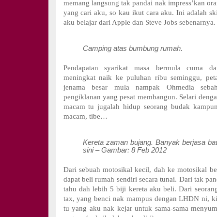
memang langsung tak pandai nak impress’kan or
yang cari aku, so kau ikut cara aku. Ini adalah 
aku belajar dari Apple dan Steve Jobs sebenarnya.
Camping atas bumbung rumah.
Pendapatan syarikat masa bermula cuma dar
meningkat naik ke puluhan ribu seminggu, pe
jenama besar mula nampak Ohmedia sebah
pengiklanan yang pesat membangun. Selari deng
macam tu jugalah hidup seorang budak kampun
macam, tibe…
Kereta zaman bujang. Banyak berjasa ba
sini – Gambar: 8 Feb 2012
Dari sebuah motosikal kecil, dah ke motosikal be
dapat beli rumah sendiri secara tunai. Dari tak pa
tahu dah lebih 5 biji kereta aku beli. Dari seoran
tax, yang benci nak mampus dengan LHDN ni, k
tu yang aku nak kejar untuk sama-sama meny