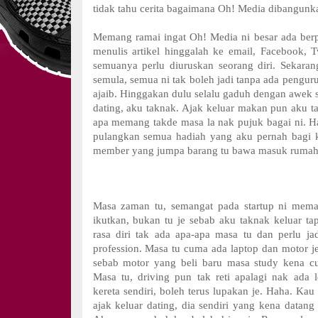
tidak tahu cerita bagaimana Oh! Media dibangunka
Memang ramai ingat Oh! Media ni besar ada berpu
menulis artikel hinggalah ke email, Facebook, Tw
semuanya perlu diuruskan seorang diri. Sekarang
semula, semua ni tak boleh jadi tanpa ada pengur
ajaib. Hinggakan dulu selalu gaduh dengan awek se
dating, aku taknak. Ajak keluar makan pun aku t
apa memang takde masa la nak pujuk bagai ni. H
pulangkan semua hadiah yang aku pernah bagi 
member yang jumpa barang tu bawa masuk rumah
Masa zaman tu, semangat pada startup ni meman
ikutkan, bukan tu je sebab aku taknak keluar t
rasa diri tak ada apa-apa masa tu dan perlu ja
profession. Masa tu cuma ada laptop dan motor je
sebab motor yang beli baru masa study kena cu
Masa tu, driving pun tak reti apalagi nak ada 
kereta sendiri, boleh terus lupakan je. Haha. Kau
ajak keluar dating, dia sendiri yang kena datang