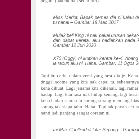
negara (pakcik dah sedar diri).
Miss Merlot. Bapak pemes dia ni kalau d
tu haha! – Gambar 18 Mac 2017
Mula2 beli King ni nak pakai urusan dekat-
dah dapat kereta, aku hadiahkan pada
Gambar 12 Jun 2020
X70 (Oggy) ni ikutkan kereta ke-4. Aban
la racun aku ni. Haha. Gambar: 11 Ogos 
Tapi itu cerita dalam versi yang best dia je. Kena
tinggi income yang kita nak capai tu, sebenarnya
kena dibuat. Lagi jenama kita dikenali, lagi ramai
hadap. Lagi kau rasa nak hidup senang, lagi besar
kena hadap semua tu sorang-sorang memang biasa
sorang tak siapa tahu. Haha. Tapi tak payah cerita
nanti jadi panjang sangat coretan ni.
Ini Max Caulfield di Litar Sepang – Gamba