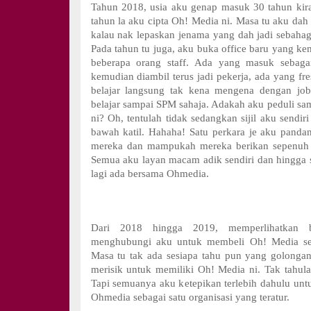
Tahun 2018, usia aku genap masuk 30 tahun kir
tahun la aku cipta Oh! Media ni. Masa tu aku dah 
kalau nak lepaskan jenama yang dah jadi sebahagi
Pada tahun tu juga, aku buka office baru yang 
beberapa orang staff. Ada yang masuk sebagai
kemudian diambil terus jadi pekerja, ada yang fr
belajar langsung tak kena mengena dengan jo
belajar sampai SPM sahaja. Adakah aku peduli sam
ni? Oh, tentulah tidak sedangkan sijil aku sendiri
bawah katil. Hahaha! Satu perkara je aku panda
mereka dan mampukah mereka berikan sepenuh h
Semua aku layan macam adik sendiri dan hingga s
lagi ada bersama Ohmedia.
Dari 2018 hingga 2019, memperlihatkan 
menghubungi aku untuk membeli Oh! Media sec
Masa tu tak ada sesiapa tahu pun yang golonga
merisik untuk memiliki Oh! Media ni. Tak tahula
Tapi semuanya aku ketepikan terlebih dahulu untu
Ohmedia sebagai satu organisasi yang teratur.