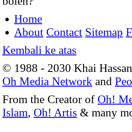
boleh?
Home
About
Contact
Sitemap
Kembali ke atas
© 1988 - 2030 Khai Hassan.
Oh Media Network
and
Peo
From the Creator of
Oh! Me
Islam
,
Oh! Artis
&
many m