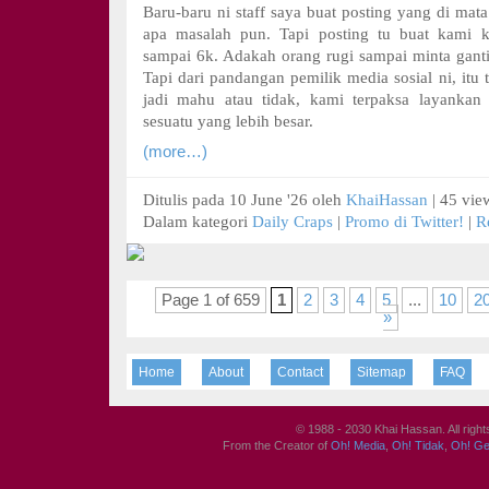
Baru-baru ni staff saya buat posting yang di mata
apa masalah pun. Tapi posting tu buat kami k
sampai 6k. Adakah orang rugi sampai minta ganti 
Tapi dari pandangan pemilik media sosial ni, itu 
jadi mahu atau tidak, kami terpaksa layankan
sesuatu yang lebih besar.
(more…)
Ditulis pada 10 June '26 oleh
KhaiHassan
| 45 view
Dalam kategori
Daily Craps
|
Promo di Twitter!
|
R
Page 1 of 659
1
2
3
4
5
...
10
2
»
Home
About
Contact
Sitemap
FAQ
© 1988 - 2030 Khai Hassan. All righ
From the Creator of
Oh! Media
,
Oh! Tidak
,
Oh! G