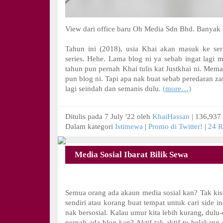
View dari office baru Oh Media Sdn Bhd. Banyak 
Tahun ini (2018), usia Khai akan masuk ke ser
series. Hehe. Lama blog ni ya sebab ingat lagi 
tahun pun pernah Khai tulis kat Justkhai ni. Mem
pun blog ni. Tapi apa nak buat sebab peredaran z
lagi seindah dan semanis dulu.
(more…)
Ditulis pada 7 July '22 oleh
KhaiHassan
| 136,937 
Dalam kategori
Istimewa
|
Promo di Twitter!
|
24 R
Media Sosial Ibarat Bilik Sewa
Semua orang ada akaun media sosial kan? Tak ki
sendiri atau korang buat tempat untuk cari side 
nak bersosial. Kalau umur kita lebih kurang, dulu
pernah ada blog kan? Aktif tak aktif tu belakang