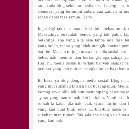
ramai ada blog sebelum media sosial menguasai in
Generasi yang terhimpit antara dua zaman ni m
sebab dapat rasa semua. Hehe.
Ingat lagi tak macamana kita dulu bebas untuk 
Maksudnya bukanlah benda yang tak patut, tap
berkongsi apa yang kita rasa tanpa ada rasa t
yang boleh, mana yang tidak mengikut acuan pemi
hari ini. Macam tu juga masa tu media sosial baru 
bebas nak menulis dan berkongsi apa sahaja ya
Hari ni, media sosial ni terlalu banyak sangat p
perkara yang kau pun tak sangka boleh bagi kau m
Itu bezanya blog dengan media sosial. Blog ni ib
yang ikut sukahati kitalah nak buat apapun. Media
korang sewa bilik tak pun menumpang percuma jer 
syarat yang tuan rumah dah beritahu. Nanti esok lu
rumah la kalau dia nak letak syarat itu ini dan 
yang kau buat bilik sewa tu, bila-bila masa je 
sukahati tuan rumah. Tak ada apa yang kau buat
yang kau nak.